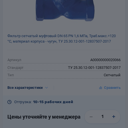
Фильтр сетчатый муфтовый DN 65 РN 1,6 МПа, Траб.макс.=120
°С, материал корпуса - чугун, ТУ 25.30.12-001-12837507-2017
Артикул
A00000000020066
Стандарт
ТУ 25.30.12-001-12837507-2017
Тип
Сетчатый
Тип присоединения
Муфтовый
Все характеристики
DN, мм
65
PN, кгс/см²
16
Отгрузка:
10-15 рабочих дней
Tраб.макс., °С
120
Материал
Чугун
Цены уточняйте у менеджера
Гарантия
12 месяцев со дня ввода в
эксплуатацию, но не более 18