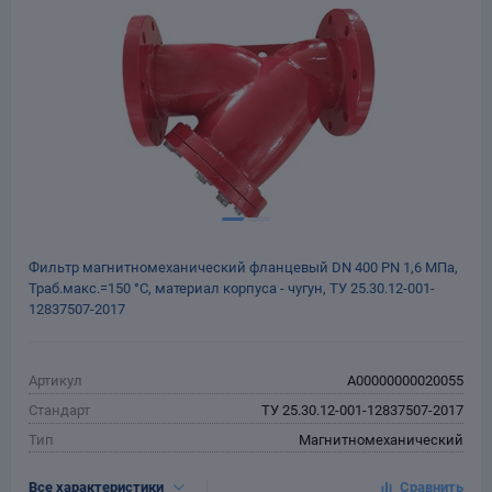
Заглушки для труб
ладки для
труб
Фильтр магнитномеханический фланцевый DN 400 РN 1,6 МПа,
Траб.макс.=150 °С, материал корпуса - чугун, ТУ 25.30.12-001-
Фланцы стальные
12837507-2017
а стальные
Артикул
A00000000020055
Стандарт
ТУ 25.30.12-001-12837507-2017
Тип
Магнитномеханический
Тип присоединения
Фланцевый
Все характеристики