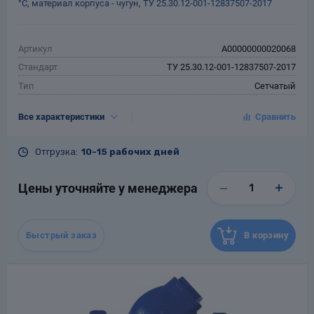
°С, материал корпуса - чугун, ТУ 25.30.12-001-12837507-2017
Артикул
A00000000020068
Стандарт
ТУ 25.30.12-001-12837507-2017
Тип
Сетчатый
Тип присоединения
Муфтовый
Все характеристики
DN, мм
100
PN, кгс/см²
16
Отгрузка:
10-15 рабочих дней
Tраб.макс., °С
120
Материал
Чугун
Цены уточняйте у менеджера
Гарантия
12 месяцев со дня ввода в
эксплуатацию, но не более 18
месяцев со дня отгрузки
потребителю
Быстрый заказ
В корзину
Назначенный срок
10
службы, лет
Масса, кг
12