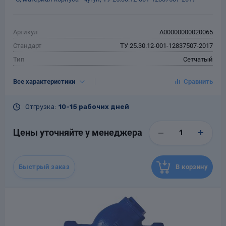
Артикул
A00000000020065
Стандарт
ТУ 25.30.12-001-12837507-2017
Тип
Сетчатый
Тип присоединения
Фланцевый
Все характеристики
DN, мм
50
PN, кгс/см²
16
Отгрузка:
10-15 рабочих дней
Tраб.макс., °С
120
Материал
Чугун
Цены уточняйте у менеджера
Гарантия
12 месяцев со дня ввода в
эксплуатацию, но не более 18
месяцев со дня отгрузки
потребителю
Быстрый заказ
В корзину
Назначенный срок
10
службы, лет
Масса, кг
6