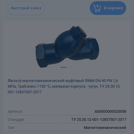
месяцев со дня отгрузки
потребителю
Быстрый заказ
В корзину
Назначенный срок
10
службы, лет
Масса, кг
2.2
Фильтр магнитомеханический муфтовый ФММ DN 40 РN 1,6
МПа, Траб.макс.=150 °С, материал корпуса - чугун, ТУ 25.30.12-
001-12837507-2017
Артикул
A00000000020058
Стандарт
ТУ 25.30.12-001-12837507-2017
Тип
Магнитомеханический