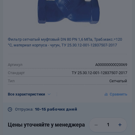
Фильтр сетчатый муфтовый DN 80 РN 1,6 МПа, Траб.макс.=120
°С, материал корпуса - чугун, ТУ 25.30.12-001-12837507-2017
Артикул
A00000000020069
Стандарт
ТУ 25.30.12-001-12837507-2017
Тип
Сетчатый
Тип присоединения
Муфтовый
Все характеристики
DN, мм
80
PN, кгс/см²
16
Отгрузка:
10-15 рабочих дней
Tраб.макс., °С
120
Материал
Чугун
Цены уточняйте у менеджера
Гарантия
12 месяцев со дня ввода в
эксплуатацию, но не более 18