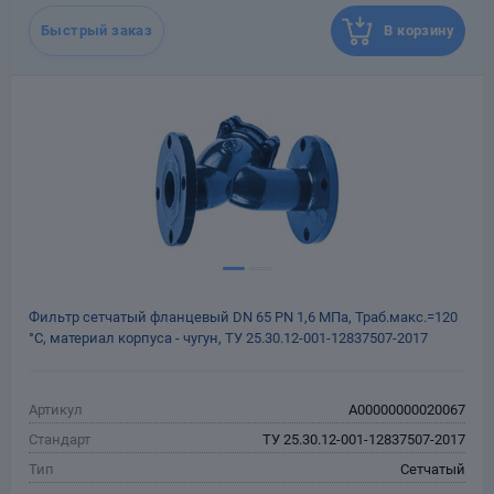
месяцев со дня отгрузки
потребителю
Быстрый заказ
В корзину
Назначенный срок
10
службы, лет
Масса, кг
7.8
Фильтр сетчатый фланцевый DN 65 РN 1,6 МПа, Траб.макс.=120
°С, материал корпуса - чугун, ТУ 25.30.12-001-12837507-2017
Артикул
A00000000020067
Стандарт
ТУ 25.30.12-001-12837507-2017
Тип
Сетчатый