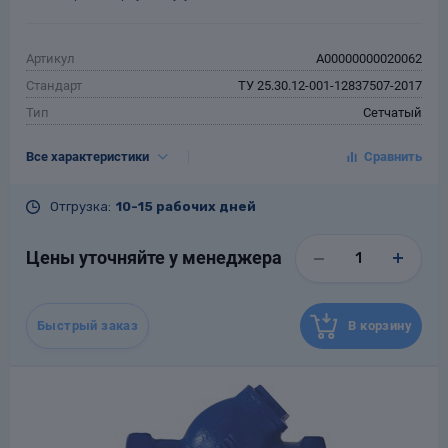
Артикул
A00000000020062
Стандарт
ТУ 25.30.12-001-12837507-2017
Тип
Сетчатый
Тип присоединения
Муфтовый
Все характеристики
DN, мм
32
PN, кгс/см²
16
Отгрузка:
10-15 рабочих дней
Tраб.макс., °С
120
Материал
Чугун
Цены уточняйте у менеджера
Гарантия
12 месяцев со дня ввода в
эксплуатацию, но не более 18
месяцев со дня отгрузки
потребителю
Быстрый заказ
В корзину
Назначенный срок
10
службы, лет
Масса, кг
0.6