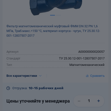
Фильтр магнитомеханический муфтовый ФММ DN 32 РN 1,6
МПа, Траб.макс.=150 °С, материал корпуса - чугун, ТУ 25.30.12-
001-12837507-2017
Артикул
A00000000020057
Стандарт
ТУ 25.30.12-001-12837507-2017
Тип
Магнитомеханический
Тип присоединения
Муфтовый
Все характеристики
DN, мм
32
PN, кгс/см²
16
Отгрузка:
10-15 рабочих дней
Tраб.макс., °С
150
Материал
Чугун
Цены уточняйте у менеджера
Гарантия
12 месяцев со дня ввода в
эксплуатацию, но не более 18