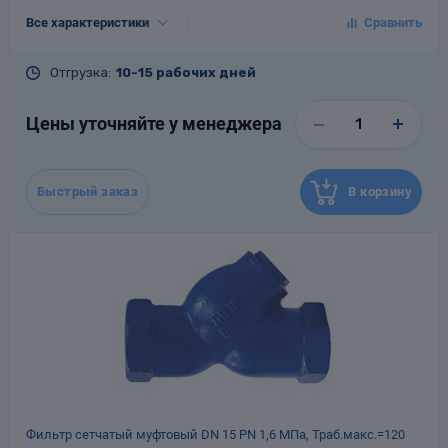
Тип присоединения
Муфтовый
Все характеристики
DN, мм
40
PN, кгс/см²
16
Отгрузка:
10-15 рабочих дней
Tраб.макс., °С
150
Материал
Чугун
Цены уточняйте у менеджера
Гарантия
12 месяцев со дня ввода в
эксплуатацию, но не более 18
месяцев со дня отгрузки
потребителю
Быстрый заказ
В корзину
Назначенный срок
10
службы, лет
Масса, кг
3
Фильтр сетчатый муфтовый DN 15 РN 1,6 МПа, Траб.макс.=120