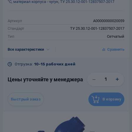
°С, материал корпуса - чугун, ТУ 25.30.12-001-12837507-2017
Артикул
A00000000020059
Стандарт
ТУ 25.30.12-001-12837507-2017
Тип
Сетчатый
Тип присоединения
Муфтовый
Все характеристики
DN, мм
15
PN, кгс/см²
16
Отгрузка:
10-15 рабочих дней
Tраб.макс., °С
120
Материал
Чугун
Цены уточняйте у менеджера
Гарантия
12 месяцев со дня ввода в
эксплуатацию, но не более 18
месяцев со дня отгрузки
потребителю
Быстрый заказ
В корзину
Назначенный срок
10
службы, лет
Масса, кг
0.2