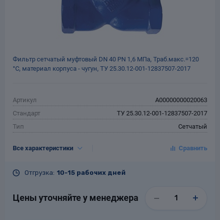
Фильтр сетчатый муфтовый DN 40 РN 1,6 МПа, Траб.макс.=120
°С, материал корпуса - чугун, ТУ 25.30.12-001-12837507-2017
Артикул
A00000000020063
Стандарт
ТУ 25.30.12-001-12837507-2017
Тип
Сетчатый
Тип присоединения
Муфтовый
Все характеристики
DN, мм
40
PN, кгс/см²
16
Отгрузка:
10-15 рабочих дней
Tраб.макс., °С
120
Материал
Чугун
Цены уточняйте у менеджера
Гарантия
12 месяцев со дня ввода в
эксплуатацию, но не более 18
месяцев со дня отгрузки