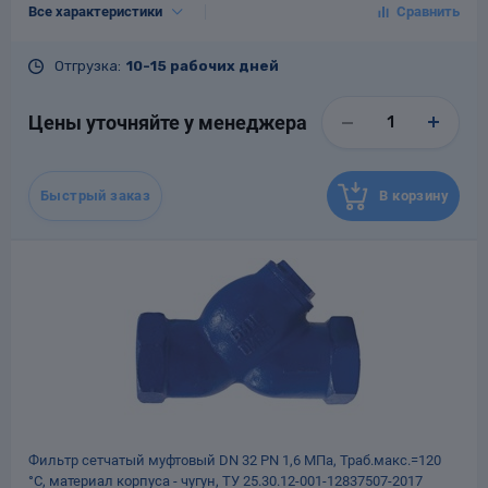
Все характеристики
DN, мм
25
PN, кгс/см²
16
Отгрузка:
10-15 рабочих дней
Tраб.макс., °С
120
Материал
Чугун
Цены уточняйте у менеджера
Гарантия
12 месяцев со дня ввода в
эксплуатацию, но не более 18
месяцев со дня отгрузки
потребителю
Быстрый заказ
В корзину
Назначенный срок
10
службы, лет
Масса, кг
0.4
Фильтр сетчатый муфтовый DN 32 РN 1,6 МПа, Траб.макс.=120
°С, материал корпуса - чугун, ТУ 25.30.12-001-12837507-2017