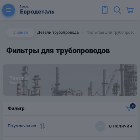
Главная
Детали трубопровода
Фильтры для трубопроводо
/
Фильтры для трубопроводов
ы для труб
Колена для труб
Текст 1
Текст 2
0
Фильтр
Тройники стальные
ереходы
тальные
в наличии