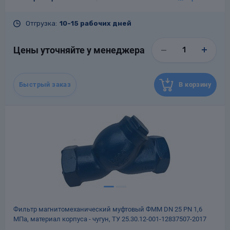
DN, мм
400
Опоры
PN, кгс/см²
16
опроводов
Отгрузка:
10-15 рабочих дней
Tраб.макс., °С
150
Фильтры для
трубопроводов
Материал
Чугун
Цены уточняйте у менеджера
Гарантия
12 месяцев со дня ввода в
эксплуатацию, но не более 18
месяцев со дня отгрузки
потребителю
Быстрый заказ
В корзину
Назначенный срок
10
службы, лет
Масса, кг
500
Хомуты для труб
язевики
Фильтр магнитомеханический муфтовый ФММ DN 25 PN 1,6
МПа, материал корпуса - чугун, ТУ 25.30.12-001-12837507-2017
Компенсаторы
етизы