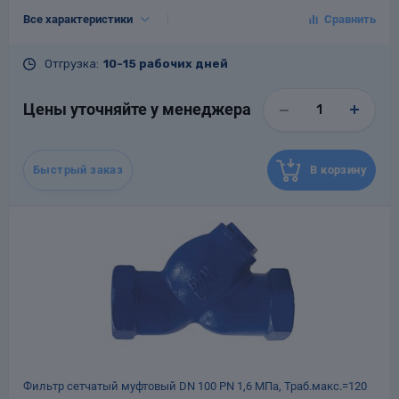
Тип присоединения
Фланцевый
Все характеристики
DN, мм
65
PN, кгс/см²
16
Отгрузка:
10-15 рабочих дней
Tраб.макс., °С
120
Материал
Чугун
Цены уточняйте у менеджера
Гарантия
12 месяцев со дня ввода в
эксплуатацию, но не более 18
месяцев со дня отгрузки
потребителю
Быстрый заказ
В корзину
Назначенный срок
10
службы, лет
Масса, кг
9.1
Фильтр сетчатый муфтовый DN 100 РN 1,6 МПа, Траб.макс.=120