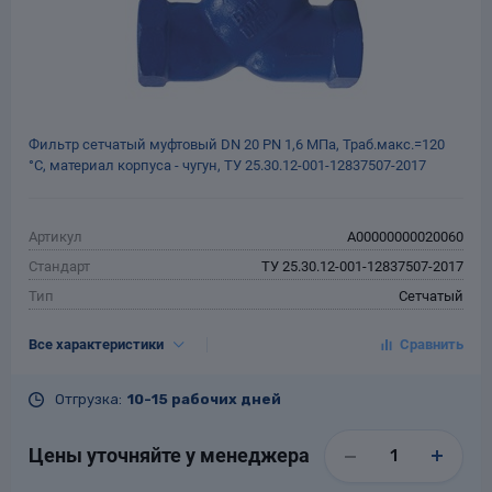
Фильтр сетчатый муфтовый DN 20 РN 1,6 МПа, Траб.макс.=120
°С, материал корпуса - чугун, ТУ 25.30.12-001-12837507-2017
Артикул
A00000000020060
Стандарт
ТУ 25.30.12-001-12837507-2017
Тип
Сетчатый
Тип присоединения
Муфтовый
Все характеристики
DN, мм
20
PN, кгс/см²
16
Отгрузка:
10-15 рабочих дней
Tраб.макс., °С
120
Материал
Чугун
Цены уточняйте у менеджера
Гарантия
12 месяцев со дня ввода в
эксплуатацию, но не более 18