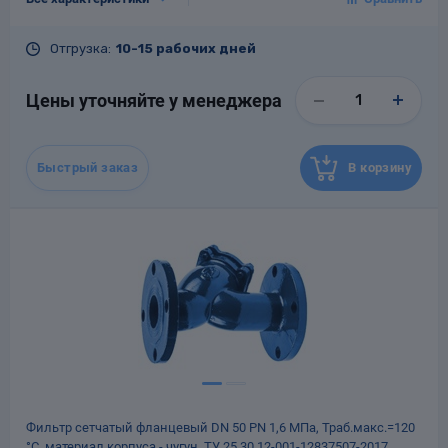
DN, мм
50
PN, кгс/см²
16
Отгрузка:
10-15 рабочих дней
Tраб.макс., °С
120
Материал
Чугун
Цены уточняйте у менеджера
Гарантия
12 месяцев со дня ввода в
эксплуатацию, но не более 18
месяцев со дня отгрузки
потребителю
Быстрый заказ
В корзину
Назначенный срок
10
службы, лет
Масса, кг
6
Фильтр сетчатый фланцевый DN 50 РN 1,6 МПа, Траб.макс.=120
°С, материал корпуса - чугун, ТУ 25.30.12-001-12837507-2017