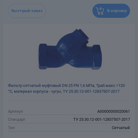
месяцев со дня отгрузки
потребителю
Быстрый заказ
В корзину
Назначенный срок
10
службы, лет
Масса, кг
0.3
Фильтр сетчатый муфтовый DN 25 РN 1,6 МПа, Траб.макс.=120
°С, материал корпуса - чугун, ТУ 25.30.12-001-12837507-2017
Артикул
A00000000020061
Стандарт
ТУ 25.30.12-001-12837507-2017
Тип
Сетчатый
Тип присоединения
Муфтовый