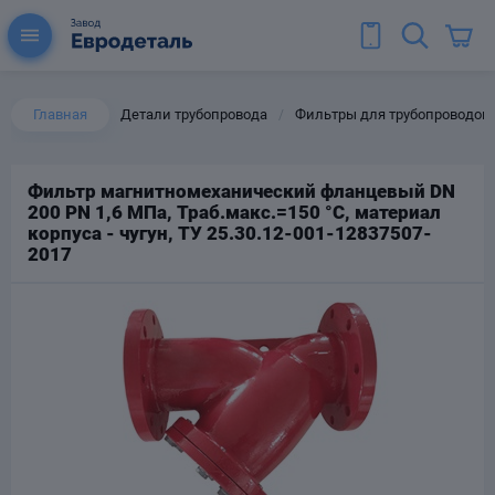
Главная
Детали трубопровода
Фильтры для трубопроводов
/
Фильтр магнитномеханический фланцевый DN
200 РN 1,6 МПа, Траб.макс.=150 °С, материал
ы для труб
корпуса - чугун, ТУ 25.30.12-001-12837507-
Колена для труб
2017
Тройники стальные
ереходы
тальные