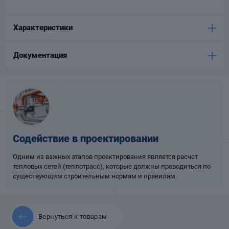
Опоры
опроводов
Характеристики
Фильтры для
трубопроводов
Документация
Хомуты для труб
Содействие в проектировании
язевики
Одним из важных этапов проектирования является расчет
тепловых сетей (теплотрасс), которые должны проводиться по
существующим строительным нормам и правилам.
Вернуться к товарам
Компенсаторы
етизы