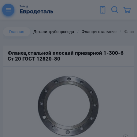
Главная
Детали трубопровода
Фланцы стальные
Фланец
/
/
Фланец стальной плоский приварной 1-300-6
Cт 20 ГОСТ 12820-80
ы для труб
Колена для труб
Тройники стальные
ереходы
тальные