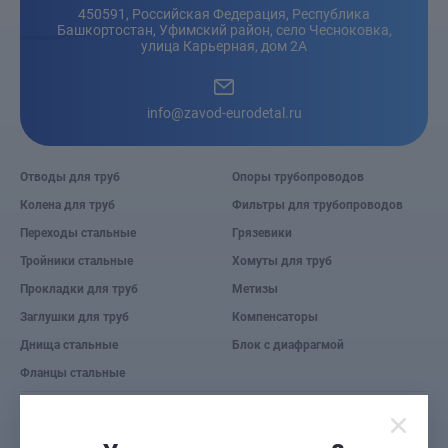
450591, Российская Федерация, Республика
Башкортостан, Уфимский район, село Чесноковка,
улица Карьерная, дом 2А
info@zavod-eurodetal.ru
Отводы для труб
Опоры трубопроводов
Колена для труб
Фильтры для трубопроводов
Переходы стальные
Грязевики
Тройники стальные
Хомуты для труб
Прокладки для труб
Метизы
Заглушки для труб
Компенсаторы
Днища стальные
Блок с диафрагмой
Фланцы стальные
© 2026 Завод «Евро деталь».