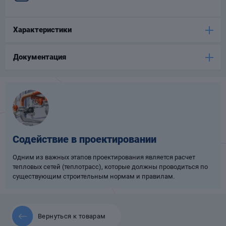
Опоры
опроводов
Характеристики
Фильтры для
трубопроводов
Документация
Хомуты для труб
Содействие в проектировании
язевики
Одним из важных этапов проектирования является расчет
тепловых сетей (теплотрасс), которые должны проводиться по
существующим строительным нормам и правилам.
Компенсаторы
Вернуться к товарам
етизы