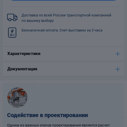
Опоры
опроводов
Доставка по всей России транспортной компанией
Фильтры для
по вашему выбору
трубопроводов
Безналичная оплата. Счет выставим за 3 часа
Характеристики
Документация
Хомуты для труб
язевики
Содействие в проектировании
Компенсаторы
етизы
Одним из важных этапов проектирования является расчет