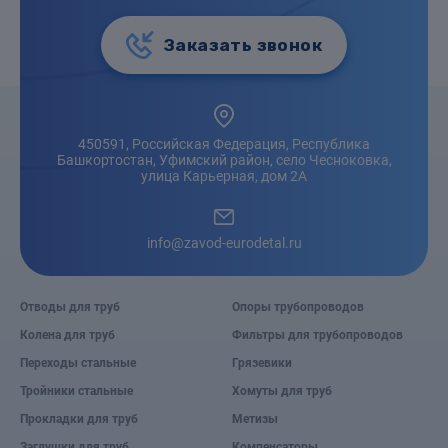
Заказать звонок
450591, Российская Федерация, Республика
Башкортостан, Уфимский район, село Чесноковка,
улица Карьерная, дом 2А
info@zavod-eurodetal.ru
Отводы для труб
Опоры трубопроводов
Колена для труб
Фильтры для трубопроводов
Переходы стальные
Грязевики
Тройники стальные
Хомуты для труб
Прокладки для труб
Метизы
Заглушки для труб
Компенсаторы