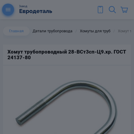
Главная
Детали трубопровода
Хомуты для труб
Хомут тр
/
/
Хомут трубопроводный 28-ВСт3сп-Ц9.хр. ГОСТ
24137-80
ы для труб
Колена для труб
Тройники стальные
ереходы
тальные