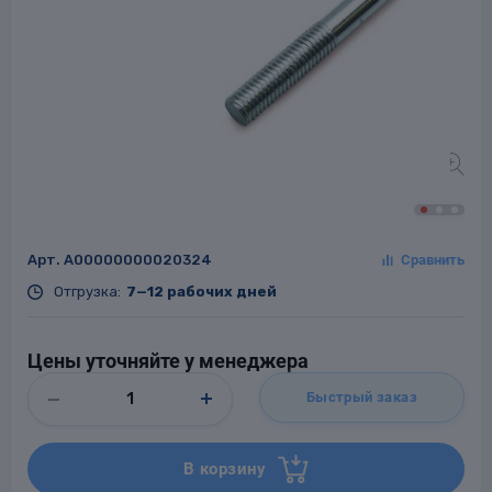
Заглушки для труб
ладки для
труб
Арт.
A00000000020324
Отгрузка:
7—12 рабочих дней
Фланцы стальные
а стальные
Цены уточняйте у менеджера
Быстрый заказ
В корзину