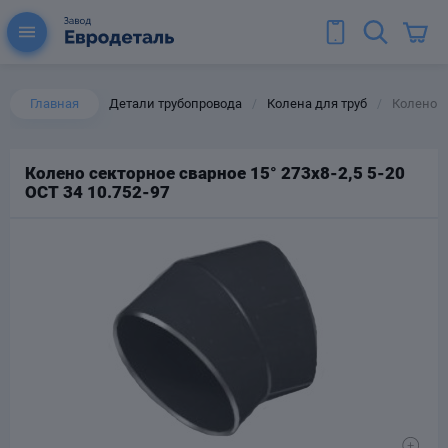
Главная
Детали трубопровода
Колена для труб
Колено се
/
/
Колено секторное сварное 15° 273х8-2,5 5-20
ОСТ 34 10.752-97
ы для труб
Колена для труб
Тройники стальные
ереходы
тальные