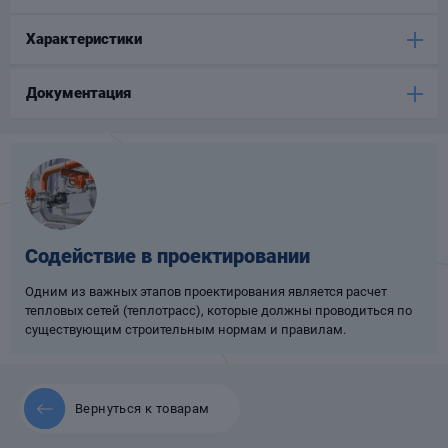
Опоры
Характеристики
опроводов
Фильтры для
трубопроводов
Документация
Хомуты для труб
Содействие в проектировании
язевики
Одним из важных этапов проектирования является расчет
тепловых сетей (теплотрасс), которые должны проводиться по
существующим строительным нормам и правилам.
Вернуться к товарам
Компенсаторы
етизы