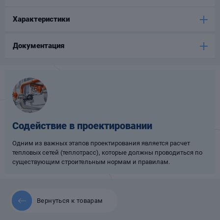
Опоры
Характеристики
опроводов
Фильтры для
трубопроводов
Документация
Хомуты для труб
Содействие в проектировании
язевики
Одним из важных этапов проектирования является расчет
тепловых сетей (теплотрасс), которые должны проводиться по
существующим строительным нормам и правилам.
Вернуться к товарам
Компенсаторы
етизы