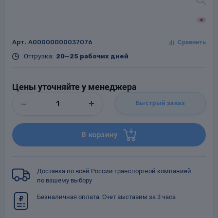
Арт.
A00000000037076
Заглушки для труб
ладки для
Отгрузка:
20—25 рабочих дней
труб
Цены уточняйте у менеджера
Быстрый заказ
В корзину
Фланцы стальные
а стальные
Доставка по всей России транспортной компанией
по вашему выбору
Безналичная оплата. Счет выставим за 3 часа