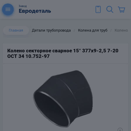
Главная
Детали трубопровода
Колена для труб
Колено се
/
/
Колено секторное сварное 15° 377х9-2,5 7-20
ОСТ 34 10.752-97
ы для труб
Колена для труб
Тройники стальные
ереходы
тальные