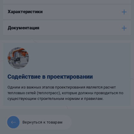
Опоры
Характеристики
опроводов
Фильтры для
трубопроводов
Документация
Хомуты для труб
Содействие в проектировании
язевики
Одним из важных этапов проектирования является расчет
тепловых сетей (теплотрасс), которые должны проводиться по
существующим строительным нормам и правилам.
Вернуться к товарам
Компенсаторы
етизы