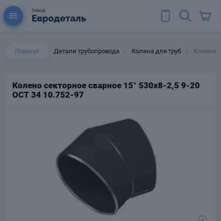
Главная
Детали трубопровода
Колена для труб
Колено се
/
/
Колено секторное сварное 15° 530х8-2,5 9-20
ОСТ 34 10.752-97
ы для труб
Колена для труб
Тройники стальные
ереходы
тальные