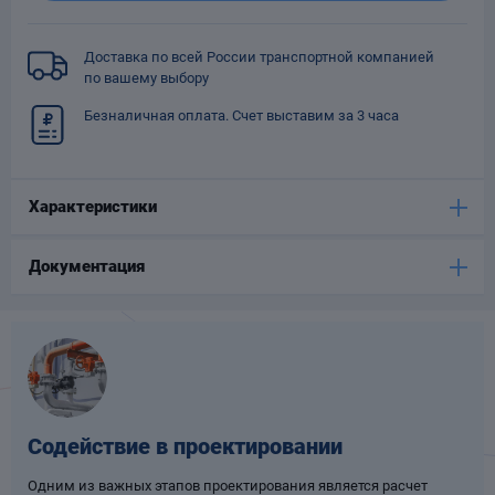
Опоры
опроводов
Доставка по всей России транспортной компанией
Фильтры для
по вашему выбору
трубопроводов
Безналичная оплата. Счет выставим за 3 часа
Характеристики
Документация
Хомуты для труб
язевики
Содействие в проектировании
Компенсаторы
етизы
Одним из важных этапов проектирования является расчет