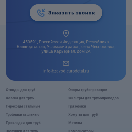
Заказать звонок
450591, Российская Федерация, Республика
Башкортостан, Уфимский район, село Чесноковка,
улица Карьерная, дом 2А
info@zavod-eurodetal.ru
Отводы для труб
Опоры трубопроводов
Колена для труб
Фильтры для трубопроводов
Переходы стальные
Грязевики
Тройники стальные
Хомуты для труб
Прокладки для труб
Метизы
Заглушки для труб
Компенсаторы