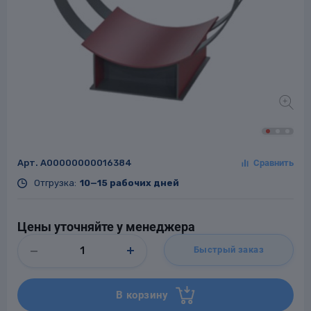
Заглушки для труб
ладки для
труб
Арт.
A00000000016384
Отгрузка:
10—15 рабочих дней
Фланцы стальные
а стальные
Цены уточняйте у менеджера
Быстрый заказ
В корзину