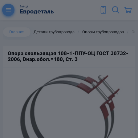
Главная
Детали трубопровода
Опоры трубопроводов
Опо
/
/
Опора скользящая 108-1-ППУ-ОЦ ГОСТ 30732-
2006, Dнар.обол.=180, Ст. 3
ы для труб
Колена для труб
Тройники стальные
ереходы
тальные