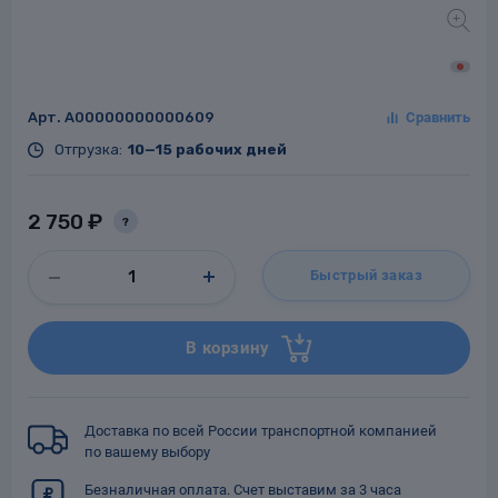
Арт.
A00000000000609
Заглушки для труб
ладки для
труб
Отгрузка:
10—15 рабочих дней
2 750 ₽
?
Быстрый заказ
Фланцы стальные
В корзину
а стальные
Доставка по всей России транспортной компанией
по вашему выбору
Безналичная оплата. Счет выставим за 3 часа