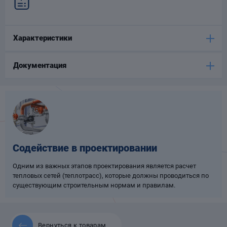
Опоры
опроводов
Фильтры для
Характеристики
трубопроводов
Документация
Хомуты для труб
язевики
Содействие в проектировании
Одним из важных этапов проектирования является расчет
тепловых сетей (теплотрасс), которые должны проводиться по
существующим строительным нормам и правилам.
Компенсаторы
етизы
Вернуться к товарам