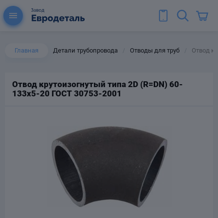
Главная
Детали трубопровода
Отводы для труб
Отвод кр
/
/
Отвод крутоизогнутый типа 2D (R=DN) 60-
133х5-20 ГОСТ 30753-2001
ы для труб
Колена для труб
Тройники стальные
ереходы
тальные