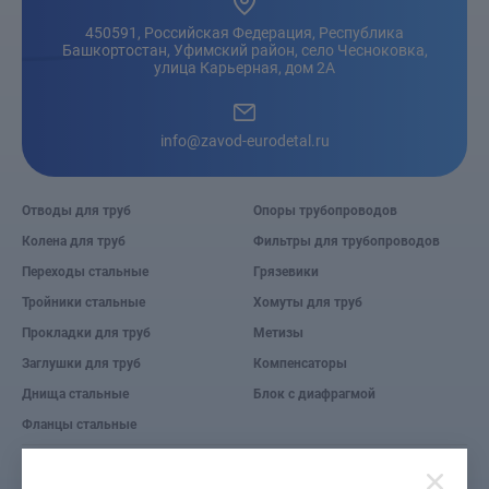
450591, Российская Федерация, Республика
Башкортостан, Уфимский район, село Чесноковка,
улица Карьерная, дом 2А
info@zavod-eurodetal.ru
Отводы для труб
Опоры трубопроводов
Колена для труб
Фильтры для трубопроводов
Переходы стальные
Грязевики
Тройники стальные
Хомуты для труб
Прокладки для труб
Метизы
Заглушки для труб
Компенсаторы
Днища стальные
Блок с диафрагмой
Фланцы стальные
© 2026 Завод «Евро деталь».