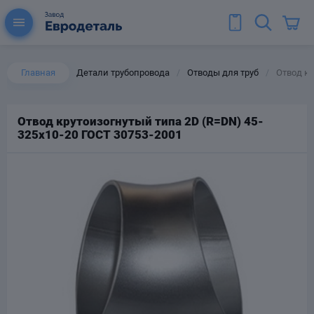
Главная
Детали трубопровода
Отводы для труб
Отвод кр
/
/
Отвод крутоизогнутый типа 2D (R=DN) 45-
325х10-20 ГОСТ 30753-2001
ы для труб
Колена для труб
Тройники стальные
ереходы
тальные