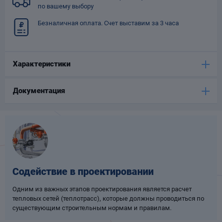
по вашему выбору
Опоры
опроводов
Безналичная оплата. Счет выставим за 3 часа
Фильтры для
трубопроводов
Характеристики
Документация
Хомуты для труб
язевики
Содействие в проектировании
Одним из важных этапов проектирования является расчет
тепловых сетей (теплотрасс), которые должны проводиться по
существующим строительным нормам и правилам.
Компенсаторы
етизы