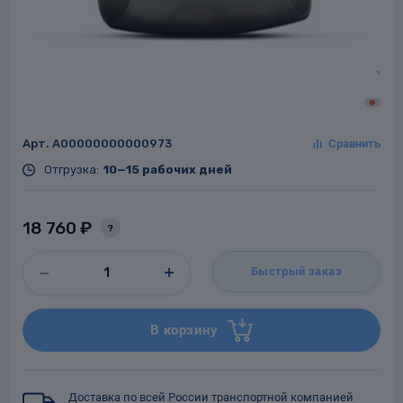
Заглушки для труб
ладки для
труб
Арт.
A00000000000973
Отгрузка:
10—15 рабочих дней
18 760 ₽
?
Фланцы стальные
Быстрый заказ
а стальные
В корзину
Доставка по всей России транспортной компанией