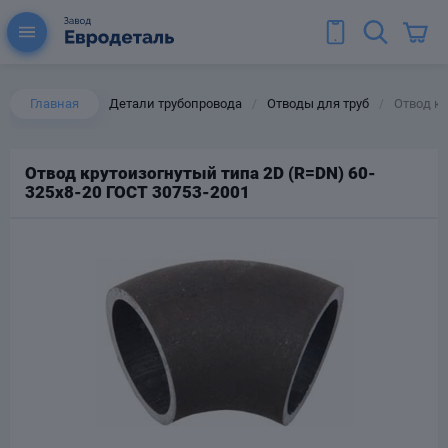
Главная
Детали трубопровода
Отводы для труб
Отвод кр
/
/
Отвод крутоизогнутый типа 2D (R=DN) 60-
325х8-20 ГОСТ 30753-2001
ы для труб
Колена для труб
Тройники стальные
ереходы
тальные