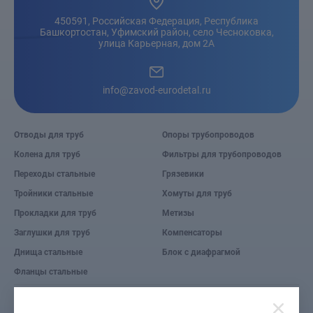
450591, Российская Федерация, Республика
Башкортостан, Уфимский район, село Чесноковка,
улица Карьерная, дом 2А
info@zavod-eurodetal.ru
Отводы для труб
Опоры трубопроводов
Колена для труб
Фильтры для трубопроводов
Переходы стальные
Грязевики
Тройники стальные
Хомуты для труб
Прокладки для труб
Метизы
Заглушки для труб
Компенсаторы
Днища стальные
Блок с диафрагмой
Фланцы стальные
© 2026 Завод «Евро деталь».