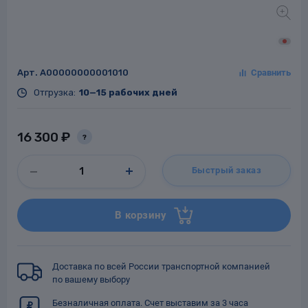
Арт.
A00000000001010
Заглушки для труб
ладки для
труб
Отгрузка:
10—15 рабочих дней
16 300 ₽
?
Быстрый заказ
Фланцы стальные
В корзину
а стальные
Доставка по всей России транспортной компанией
по вашему выбору
Безналичная оплата. Счет выставим за 3 часа