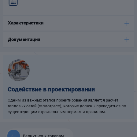
Опоры
опроводов
Фильтры для
Характеристики
трубопроводов
Документация
Хомуты для труб
язевики
Содействие в проектировании
Одним из важных этапов проектирования является расчет
тепловых сетей (теплотрасс), которые должны проводиться по
существующим строительным нормам и правилам.
Компенсаторы
етизы
Вернуться к товарам