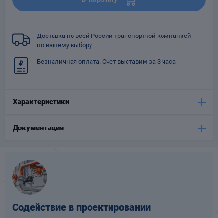
Опоры
опроводов
Фильтры для
Доставка по всей России транспортной компанией
трубопроводов
по вашему выбору
Безналичная оплата. Счет выставим за 3 часа
Характеристики
Хомуты для труб
Документация
язевики
Содействие в проектировании
Компенсаторы
етизы