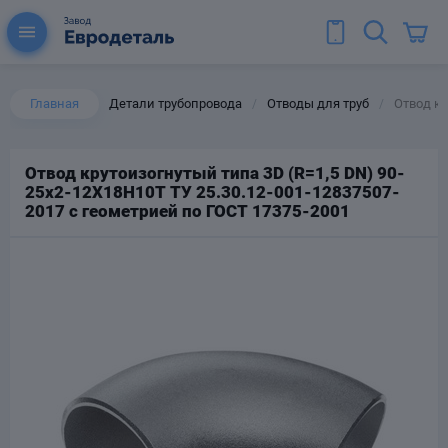
Главная
Детали трубопровода
Отводы для труб
Отвод кр
/
/
Отвод крутоизогнутый типа 3D (R=1,5 DN) 90-
25х2-12Х18Н10Т ТУ 25.30.12-001-12837507-
ы для труб
2017 с геометрией по ГОСТ 17375-2001
Колена для труб
Тройники стальные
ереходы
тальные