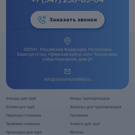
Заказать звонок
450591, Российская Федерация, Республика
Башкортостан, Уфимский район, село Чесноковка,
улица Карьерная, дом 2А
info@zavod-eurodetal.ru
Отводы для труб
Опоры трубопроводов
Колена для труб
Фильтры для трубопроводов
Переходы стальные
Грязевики
Тройники стальные
Хомуты для труб
Прокладки для труб
Метизы