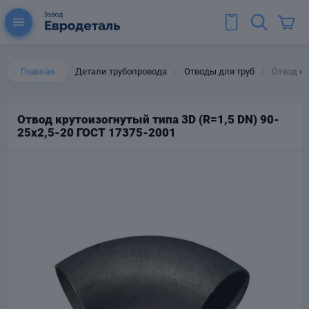
Главная
Детали трубопровода
Отводы для труб
Отвод кр
/
/
Отвод крутоизогнутый типа 3D (R=1,5 DN) 90-
25х2,5-20 ГОСТ 17375-2001
ы для труб
Колена для труб
Тройники стальные
ереходы
тальные