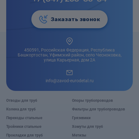
Заказать звонок
450591, Российская Федерация, Республика
Башкортостан, Уфимский район, село Чесноковка,
улица Карьерная, дом 2А
info@zavod-eurodetal.ru
Отводы для труб
Опоры трубопроводов
Колена для труб
Фильтры для трубопроводов
Переходы стальные
Грязевики
Тройники стальные
Хомуты для труб
Прокладки для труб
Метизы