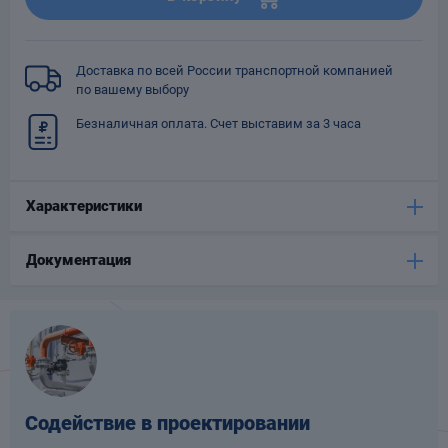
Опоры
опроводов
Фильтры для
Доставка по всей России транспортной компанией
трубопроводов
по вашему выбору
Безналичная оплата. Счет выставим за 3 часа
Характеристики
Хомуты для труб
Документация
язевики
Содействие в проектировании
Компенсаторы
етизы