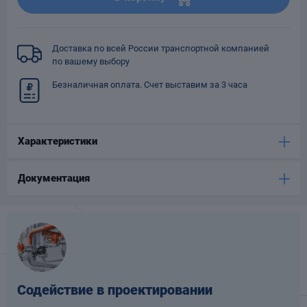
Опоры
опроводов
Фильтры для
Доставка по всей России транспортной компанией
трубопроводов
по вашему выбору
Безналичная оплата. Счет выставим за 3 часа
Характеристики
Хомуты для труб
Документация
язевики
Содействие в проектировании
Компенсаторы
етизы