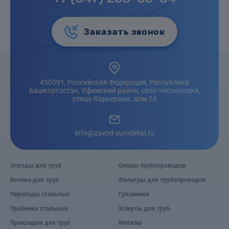
Заказать звонок
450591, Российская Федерация, Республика
Башкортостан, Уфимский район, село Чесноковка,
улица Карьерная, дом 2А
info@zavod-eurodetal.ru
Отводы для труб
Опоры трубопроводов
Колена для труб
Фильтры для трубопроводов
Переходы стальные
Грязевики
Тройники стальные
Хомуты для труб
Прокладки для труб
Метизы