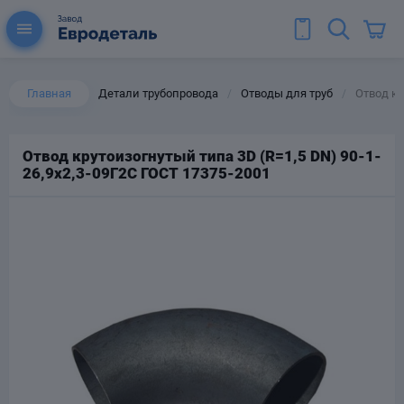
Главная
Детали трубопровода
Отводы для труб
Отвод кр
/
/
Отвод крутоизогнутый типа 3D (R=1,5 DN) 90-1-
26,9х2,3-09Г2С ГОСТ 17375-2001
ы для труб
Колена для труб
Тройники стальные
ереходы
тальные