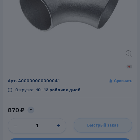
Заглушки для труб
ладки для
труб
Арт.
A00000000000041
Фланцы стальные
Отгрузка:
10—12 рабочих дней
а стальные
870 ₽
?
Быстрый заказ