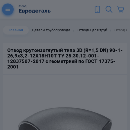
Главная
Детали трубопровода
Отводы для труб
Отвод кр
/
/
Отвод крутоизогнутый типа 3D (R=1,5 DN) 90-1-
26,9х3,2-12Х18Н10Т ТУ 25.30.12-001-
ы для труб
12837507-2017 с геометрией по ГОСТ 17375-
Колена для труб
2001
Тройники стальные
ереходы
тальные