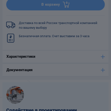
В корзину
Опоры
опроводов
Фильтры для
трубопроводов
Доставка по всей России транспортной компанией
по вашему выбору
Безналичная оплата. Счет выставим за 3 часа
Характеристики
Хомуты для труб
язевики
Документация
Компенсаторы
етизы
Содействие в проектировании