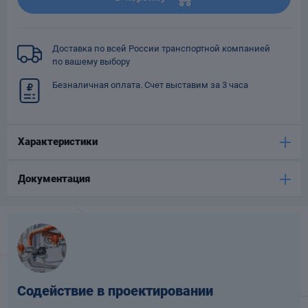
Опоры
опроводов
Фильтры для
Доставка по всей России транспортной компанией
трубопроводов
по вашему выбору
Безналичная оплата. Счет выставим за 3 часа
Характеристики
Хомуты для труб
Документация
язевики
Содействие в проектировании
Компенсаторы
етизы