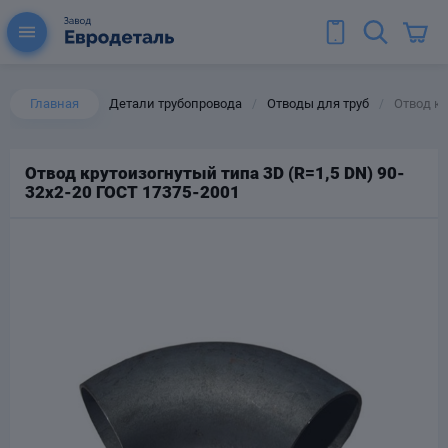
Главная
Детали трубопровода
Отводы для труб
Отвод кр
/
/
Отвод крутоизогнутый типа 3D (R=1,5 DN) 90-
32х2-20 ГОСТ 17375-2001
ы для труб
Колена для труб
Тройники стальные
ереходы
тальные