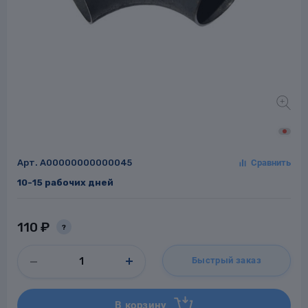
Заглушки для труб
ладки для
труб
Арт.
A00000000000045
10-15 рабочих дней
Фланцы стальные
а стальные
110 ₽
?
Быстрый заказ
В корзину