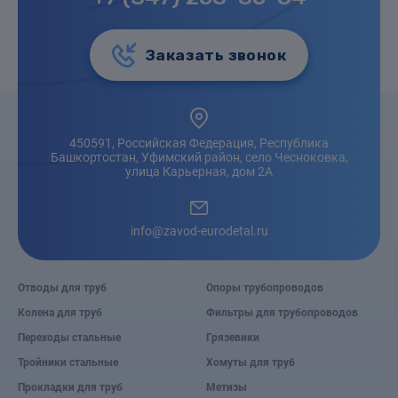
Заказать звонок
450591, Российская Федерация, Республика
Башкортостан, Уфимский район, село Чесноковка,
улица Карьерная, дом 2А
info@zavod-eurodetal.ru
Отводы для труб
Опоры трубопроводов
Колена для труб
Фильтры для трубопроводов
Переходы стальные
Грязевики
Тройники стальные
Хомуты для труб
Прокладки для труб
Метизы