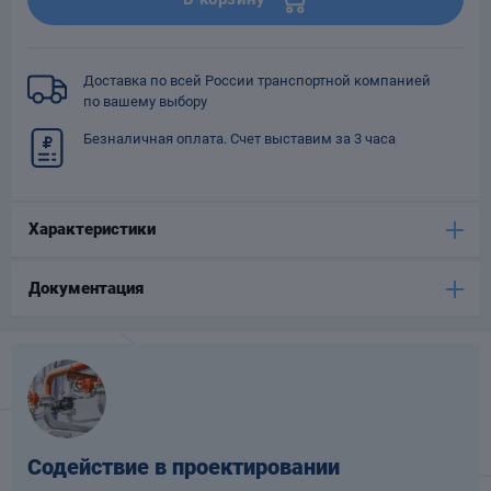
Опоры
опроводов
Фильтры для
Доставка по всей России транспортной компанией
трубопроводов
по вашему выбору
Безналичная оплата. Счет выставим за 3 часа
Характеристики
Хомуты для труб
Документация
язевики
Содействие в проектировании
Компенсаторы
етизы