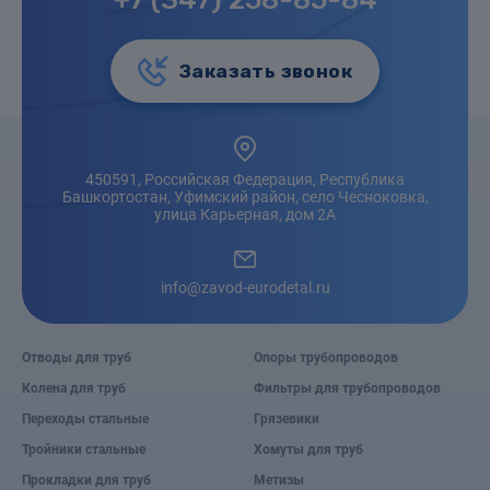
Заказать звонок
450591, Российская Федерация, Республика
Башкортостан, Уфимский район, село Чесноковка,
улица Карьерная, дом 2А
info@zavod-eurodetal.ru
Отводы для труб
Опоры трубопроводов
Колена для труб
Фильтры для трубопроводов
Переходы стальные
Грязевики
Тройники стальные
Хомуты для труб
Прокладки для труб
Метизы