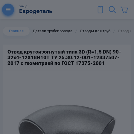
Главная
Детали трубопровода
Отводы для труб
Отвод кр
/
/
Отвод крутоизогнутый типа 3D (R=1,5 DN) 90-
32х4-12Х18Н10Т ТУ 25.30.12-001-12837507-
ы для труб
2017 с геометрией по ГОСТ 17375-2001
Колена для труб
Тройники стальные
ереходы
тальные