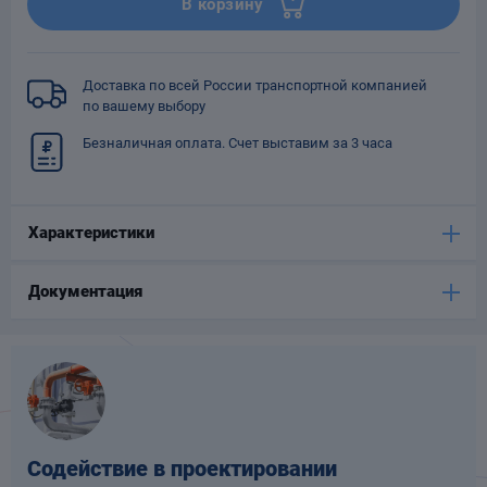
В корзину
Опоры
опроводов
Фильтры для
Доставка по всей России транспортной компанией
трубопроводов
по вашему выбору
Безналичная оплата. Счет выставим за 3 часа
Характеристики
Хомуты для труб
Документация
язевики
Содействие в проектировании
Компенсаторы
етизы