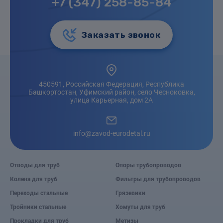
+7 (347) 258-85-84
Заказать звонок
450591, Российская Федерация, Республика
Башкортостан, Уфимский район, село Чесноковка,
улица Карьерная, дом 2А
info@zavod-eurodetal.ru
Отводы для труб
Опоры трубопроводов
Колена для труб
Фильтры для трубопроводов
Переходы стальные
Грязевики
Тройники стальные
Хомуты для труб
Прокладки для труб
Метизы