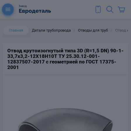
Главная
Детали трубопровода
Отводы для труб
Отвод кр
/
/
Отвод крутоизогнутый типа 3D (R=1,5 DN) 90-1-
33,7х3,2-12Х18Н10Т ТУ 25.30.12-001-
ы для труб
12837507-2017 с геометрией по ГОСТ 17375-
Колена для труб
2001
Тройники стальные
ереходы
тальные