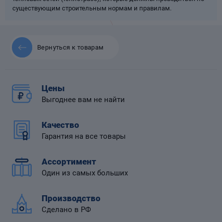
существующим строительным нормам и правилам.
Вернуться к товарам
 диафрагмой
Цены
Выгоднее вам не найти
Качество
Гарантия на все товары
Ассортимент
Один из самых больших
Производство
Сделано в РФ