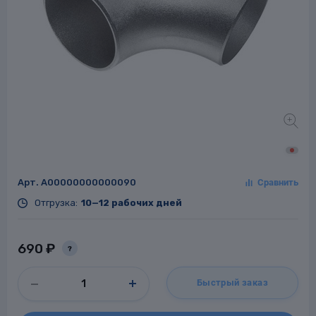
Заглушки для труб
ладки для
труб
Арт.
A00000000000090
Фланцы стальные
Отгрузка:
10—12 рабочих дней
а стальные
690 ₽
?
Быстрый заказ