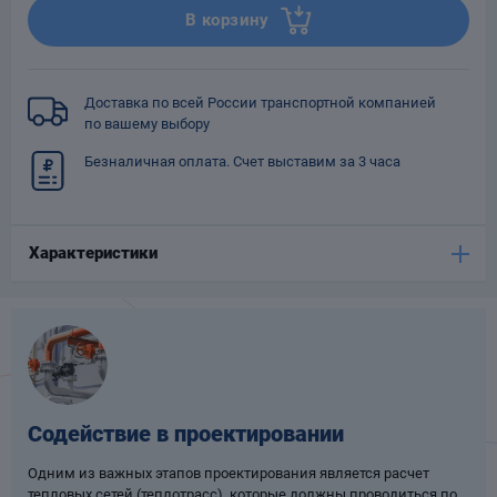
В корзину
Опоры
опроводов
Фильтры для
трубопроводов
Доставка по всей России транспортной компанией
по вашему выбору
Безналичная оплата. Счет выставим за 3 часа
Характеристики
Хомуты для труб
язевики
Содействие в проектировании
Одним из важных этапов проектирования является расчет
Компенсаторы
етизы
тепловых сетей (теплотрасс), которые должны проводиться по