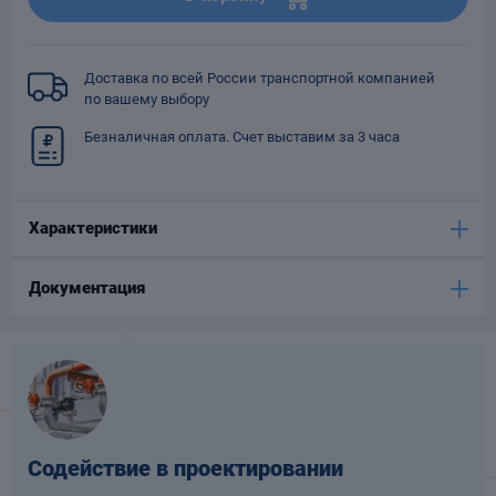
Опоры
опроводов
Фильтры для
Доставка по всей России транспортной компанией
трубопроводов
по вашему выбору
Безналичная оплата. Счет выставим за 3 часа
Характеристики
Хомуты для труб
Документация
язевики
Содействие в проектировании
Компенсаторы
етизы