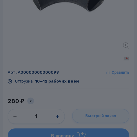
Заглушки для труб
ладки для
труб
Арт.
A00000000000099
Отгрузка:
10—12 рабочих дней
Фланцы стальные
а стальные
280 ₽
?
Быстрый заказ
В корзину