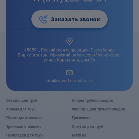
Заказать звонок
450591, Российская Федерация, Республика
Башкортостан, Уфимский район, село Чесноковка,
улица Карьерная, дом 2А
info@zavod-eurodetal.ru
Отводы для труб
Опоры трубопроводов
Колена для труб
Фильтры для трубопроводов
Переходы стальные
Грязевики
Тройники стальные
Хомуты для труб
Прокладки для труб
Метизы