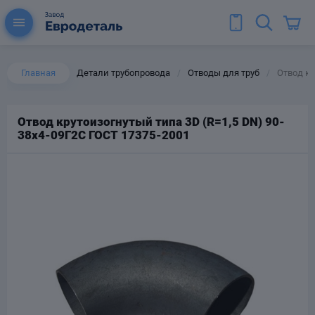
Главная
Детали трубопровода
Отводы для труб
Отвод кр
/
/
Отвод крутоизогнутый типа 3D (R=1,5 DN) 90-
38х4-09Г2С ГОСТ 17375-2001
ы для труб
Колена для труб
Тройники стальные
ереходы
тальные