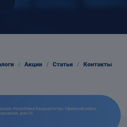
алоги
Акции
Статьи
Контакты
рация, Республика Башкортостан, Уфимский район,
Карьерная, дом 2А