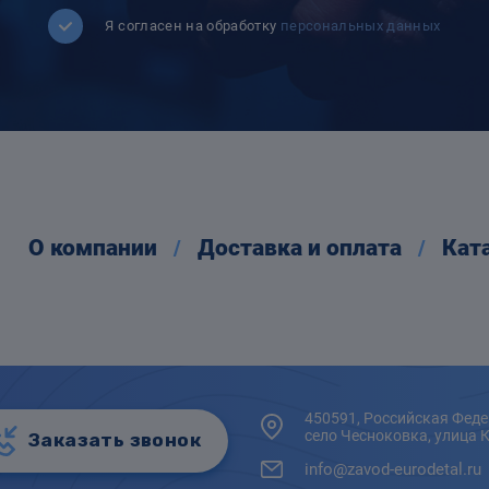
Я согласен на обработку
персональных данных
О компании
Доставка и оплата
Кат
450591, Российская Феде
село Чесноковка, улица 
Заказать звонок
info@zavod-eurodetal.ru