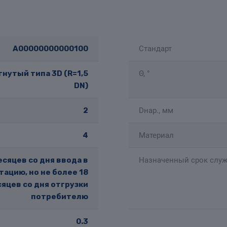
A00000000000100
Стандарт
нутый типа 3D (R=1,5
Θ, °
DN)
2
Dнар., мм
4
Материал
есяцев со дня ввода в
Назначенный срок служ
тацию, но не более 18
яцев со дня отгрузки
потребителю
0.3