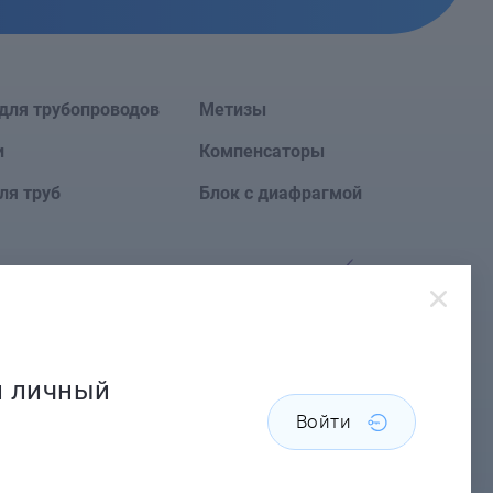
для трубопроводов
Метизы
и
Компенсаторы
ля труб
Блок с диафрагмой
Сайт создан в
й личный
Войти