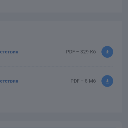
етствия
PDF – 329 Кб
етствия
PDF – 8 Мб