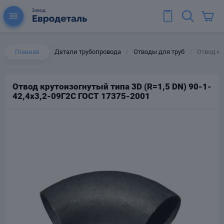
Главная
Детали трубопровода
Отводы для труб
Отвод кр
/
/
Отвод крутоизогнутый типа 3D (R=1,5 DN) 90-1-
42,4х3,2-09Г2С ГОСТ 17375-2001
ы для труб
Колена для труб
Тройники стальные
ереходы
тальные