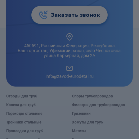
Заказать звонок
450591, Российская Федерация, Республика
Башкортостан, Уфимский район, село Чесноковка,
улица Карьерная, дом 2А
info@zavod-eurodetal.ru
Отводы для труб
Опоры трубопроводов
Колена для труб
Фильтры для трубопроводов
Переходы стальные
Грязевики
Тройники стальные
Хомуты для труб
Прокладки для труб
Метизы