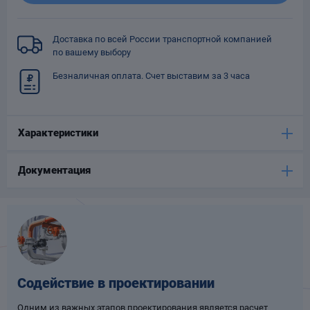
Опоры
опроводов
Доставка по всей России транспортной компанией
Фильтры для
по вашему выбору
трубопроводов
Безналичная оплата. Счет выставим за 3 часа
Характеристики
Хомуты для труб
Документация
язевики
Содействие в проектировании
Компенсаторы
етизы
Одним из важных этапов проектирования является расчет