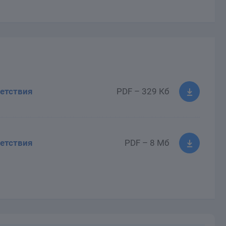
етствия
PDF – 329 Кб
етствия
PDF – 8 Мб