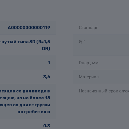
A00000000000119
Стандарт
нутый типа 3D (R=1,5
Θ, °
DN)
1
Dнар., мм
3,6
Материал
есяцев со дня ввода в
Назначенный срок служ
тацию, но не более 18
яцев со дня отгрузки
потребителю
0.3