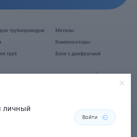
для трубопроводов
Метизы
и
Компенсаторы
ля труб
Блок с диафрагмой
Сайт создан в
й личный
Войти