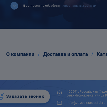
Я согласен на обработку
персональных данных
О компании
Доставка и оплата
Кат
450591, Российская Феде
село Чесноковка, улица 
Заказать звонок
info@zavod-eurodetal.ru