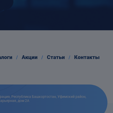
алоги
Акции
Статьи
Контакты
рация, Республика Башкортостан, Уфимский район,
Карьерная, дом 2А