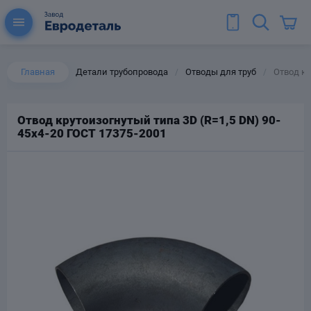
Главная
Детали трубопровода
Отводы для труб
Отвод кр
/
/
Отвод крутоизогнутый типа 3D (R=1,5 DN) 90-
45х4-20 ГОСТ 17375-2001
ы для труб
Колена для труб
Тройники стальные
ереходы
тальные