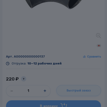
Заглушки для труб
ладки для
труб
Арт.
A00000000000137
Отгрузка:
10—12 рабочих дней
Фланцы стальные
а стальные
220 ₽
?
Быстрый заказ
В корзину