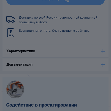
Опоры
опроводов
Фильтры для
Доставка по всей России транспортной компанией
трубопроводов
по вашему выбору
Безналичная оплата. Счет выставим за 3 часа
Характеристики
Хомуты для труб
Документация
язевики
Содействие в проектировании
Компенсаторы
етизы