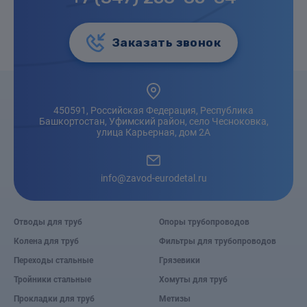
Заказать звонок
450591, Российская Федерация, Республика
Башкортостан, Уфимский район, село Чесноковка,
улица Карьерная, дом 2А
info@zavod-eurodetal.ru
Отводы для труб
Опоры трубопроводов
Колена для труб
Фильтры для трубопроводов
Переходы стальные
Грязевики
Тройники стальные
Хомуты для труб
Прокладки для труб
Метизы