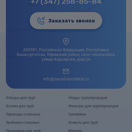
+7 (347) 258-85-84
Заказать звонок
450591, Российская Федерация, Республика
Башкортостан, Уфимский район, село Чесноковка,
улица Карьерная, дом 2А
info@zavod-eurodetal.ru
Отводы для труб
Опоры трубопроводов
Колена для труб
Фильтры для трубопроводов
Переходы стальные
Грязевики
Тройники стальные
Хомуты для труб
Прокладки для труб
Метизы