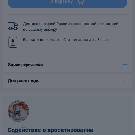
В корзину
Опоры
опроводов
Фильтры для
Доставка по всей России транспортной компанией
трубопроводов
по вашему выбору
Безналичная оплата. Счет выставим за 3 часа
Характеристики
Хомуты для труб
Документация
язевики
Содействие в проектировании
Компенсаторы
етизы