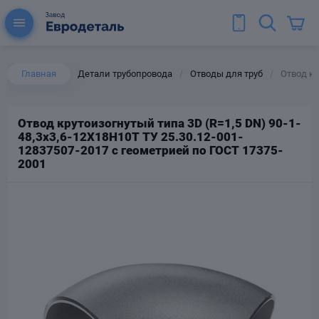
Главная
Детали трубопровода
Отводы для труб
Отвод кр
/
/
Отвод крутоизогнутый типа 3D (R=1,5 DN) 90-1-
48,3х3,6-12Х18Н10Т ТУ 25.30.12-001-
ы для труб
12837507-2017 с геометрией по ГОСТ 17375-
Колена для труб
2001
Тройники стальные
ереходы
тальные