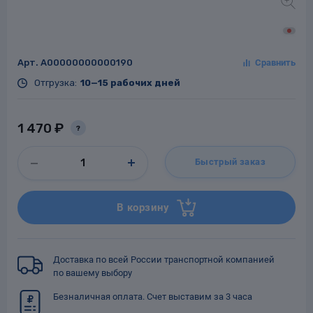
Арт.
A00000000000190
Заглушки для труб
ладки для
Отгрузка:
10—15 рабочих дней
труб
1 470 ₽
?
Быстрый заказ
Фланцы стальные
В корзину
а стальные
Доставка по всей России транспортной компанией
по вашему выбору
Безналичная оплата. Счет выставим за 3 часа