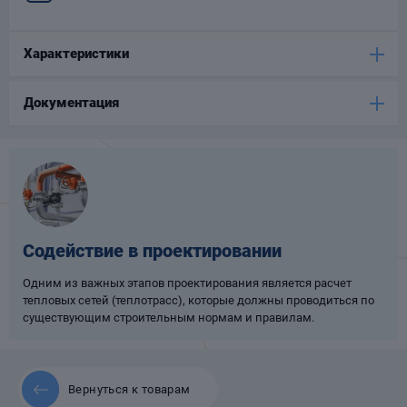
Опоры
опроводов
Характеристики
Фильтры для
трубопроводов
Документация
Хомуты для труб
Содействие в проектировании
язевики
Одним из важных этапов проектирования является расчет
тепловых сетей (теплотрасс), которые должны проводиться по
существующим строительным нормам и правилам.
Компенсаторы
Вернуться к товарам
етизы