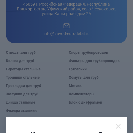
450591, Российская Федерация, Республика
Башкортостан, Уфимский район, село Чесноковка,
улица Карьерная, дом 2А
info@zavod-eurodetal.ru
Отводы для труб
Опоры трубопроводов
Колена для труб
Фильтры для трубопроводов
Переходы стальные
Грязевики
Тройники стальные
Хомуты для труб
Прокладки для труб
Метизы
Заглушки для труб
Компенсаторы
Днища стальные
Блок с диафрагмой
Фланцы стальные
© 2026 Завод «Евро деталь».