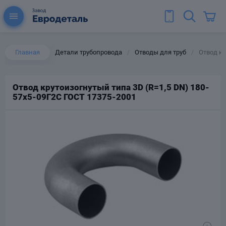
Главная
Детали трубопровода
Отводы для труб
Отвод кр
/
/
Отвод крутоизогнутый типа 3D (R=1,5 DN) 180-
57х5-09Г2С ГОСТ 17375-2001
ы для труб
Колена для труб
Тройники стальные
ереходы
тальные