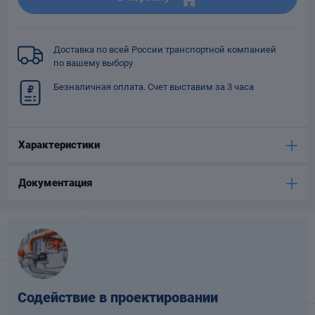
Опоры
опроводов
Фильтры для
Доставка по всей России транспортной компанией
трубопроводов
по вашему выбору
Безналичная оплата. Счет выставим за 3 часа
Характеристики
Хомуты для труб
Документация
язевики
Содействие в проектировании
Компенсаторы
етизы