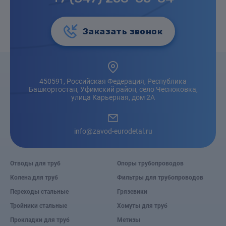
Заказать звонок
450591, Российская Федерация, Республика
Башкортостан, Уфимский район, село Чесноковка,
улица Карьерная, дом 2А
info@zavod-eurodetal.ru
Отводы для труб
Опоры трубопроводов
Колена для труб
Фильтры для трубопроводов
Переходы стальные
Грязевики
Тройники стальные
Хомуты для труб
Прокладки для труб
Метизы