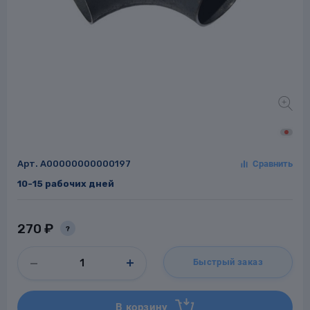
Заглушки для труб
ладки для
труб
Арт.
A00000000000197
10-15 рабочих дней
Фланцы стальные
а стальные
270 ₽
?
Быстрый заказ
В корзину