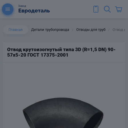
Главная
Детали трубопровода
Отводы для труб
Отвод кр
/
/
Отвод крутоизогнутый типа 3D (R=1,5 DN) 90-
57х5-20 ГОСТ 17375-2001
ы для труб
Колена для труб
Тройники стальные
ереходы
тальные