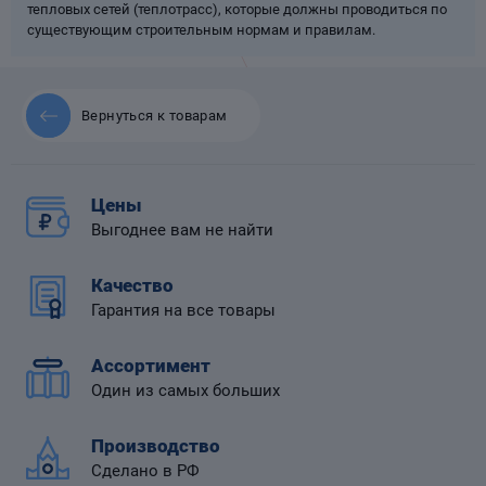
тепловых сетей (теплотрасс), которые должны проводиться по
существующим строительным нормам и правилам.
Вернуться к товарам
 диафрагмой
Цены
Выгоднее вам не найти
Качество
Гарантия на все товары
Ассортимент
Один из самых больших
Производство
Сделано в РФ