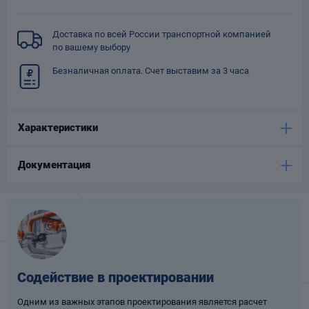
Опоры
опроводов
Доставка по всей России транспортной компанией
Фильтры для
по вашему выбору
трубопроводов
Безналичная оплата. Счет выставим за 3 часа
Характеристики
Документация
Хомуты для труб
язевики
Содействие в проектировании
Компенсаторы
етизы
Одним из важных этапов проектирования является расчет