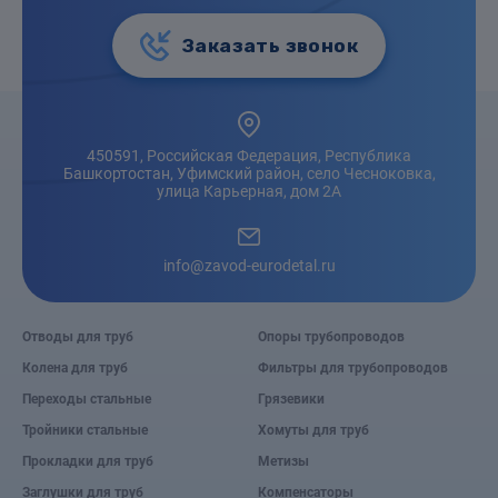
Заказать звонок
450591, Российская Федерация, Республика
Башкортостан, Уфимский район, село Чесноковка,
улица Карьерная, дом 2А
info@zavod-eurodetal.ru
Отводы для труб
Опоры трубопроводов
Колена для труб
Фильтры для трубопроводов
Переходы стальные
Грязевики
Тройники стальные
Хомуты для труб
Прокладки для труб
Метизы
Заглушки для труб
Компенсаторы