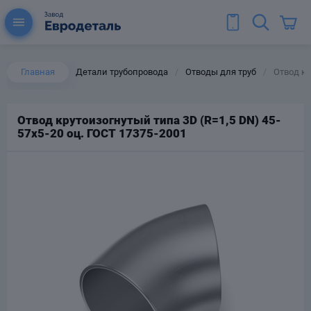
Главная
Детали трубопровода
Отводы для труб
Отвод кр
/
/
Отвод крутоизогнутый типа 3D (R=1,5 DN) 45-
57х5-20 оц. ГОСТ 17375-2001
ы для труб
Колена для труб
Тройники стальные
ереходы
тальные