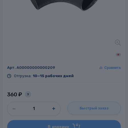
Заглушки для труб
ладки для
труб
Арт.
A00000000000209
Отгрузка:
10—15 рабочих дней
Фланцы стальные
а стальные
360 ₽
?
Быстрый заказ
В корзину