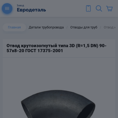
Главная
Детали трубопровода
Отводы для труб
Отвод кр
/
/
Отвод крутоизогнутый типа 3D (R=1,5 DN) 90-
57х8-20 ГОСТ 17375-2001
ы для труб
Колена для труб
Тройники стальные
ереходы
тальные