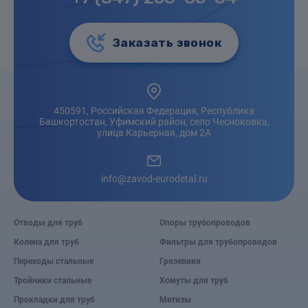
Заказать звонок
450591, Российская Федерация, Республика
Башкортостан, Уфимский район, село Чесноковка,
улица Карьерная, дом 2А
info@zavod-eurodetal.ru
Отводы для труб
Опоры трубопроводов
Колена для труб
Фильтры для трубопроводов
Переходы стальные
Грязевики
Тройники стальные
Хомуты для труб
Прокладки для труб
Метизы