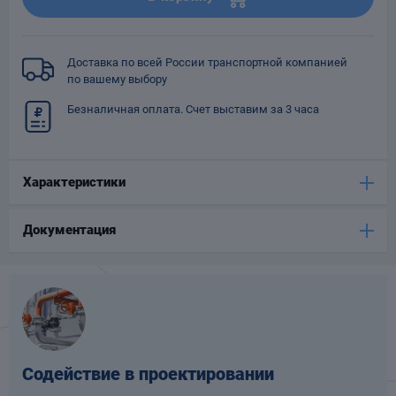
Опоры
опроводов
Фильтры для
Доставка по всей России транспортной компанией
трубопроводов
по вашему выбору
Безналичная оплата. Счет выставим за 3 часа
Характеристики
Хомуты для труб
Документация
язевики
Содействие в проектировании
Компенсаторы
етизы