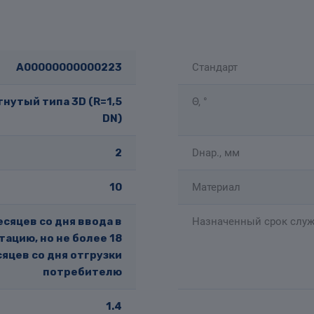
A00000000000223
Стандарт
нутый типа 3D (R=1,5
Θ, °
DN)
2
Dнар., мм
10
Материал
есяцев со дня ввода в
Назначенный срок служ
тацию, но не более 18
яцев со дня отгрузки
потребителю
1.4