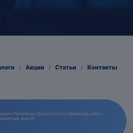
алоги
Акции
Статьи
Контакты
рация, Республика Башкортостан, Уфимский район,
Карьерная, дом 2А