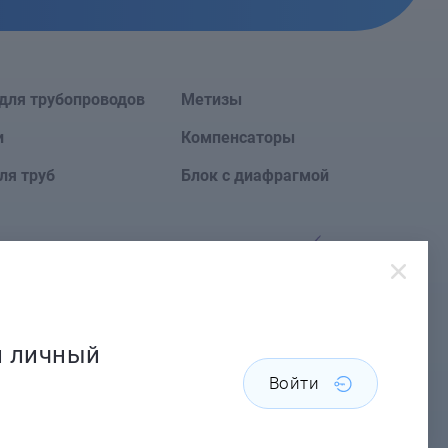
для трубопроводов
Метизы
и
Компенсаторы
ля труб
Блок с диафрагмой
Сайт создан в
й личный
Войти