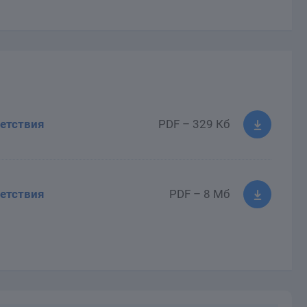
етствия
PDF – 329 Кб
етствия
PDF – 8 Мб