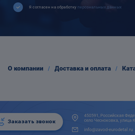
Я согласен на обработку
персональных данных
О компании
Доставка и оплата
Кат
450591, Российская Феде
село Чесноковка, улица 
Заказать звонок
info@zavod-eurodetal.ru