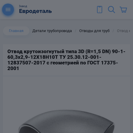
Главная
Детали трубопровода
Отводы для труб
Отвод кр
/
/
Отвод крутоизогнутый типа 3D (R=1,5 DN) 90-1-
60,3х2,9-12Х18Н10Т ТУ 25.30.12-001-
ы для труб
12837507-2017 с геометрией по ГОСТ 17375-
Колена для труб
2001
Тройники стальные
ереходы
тальные