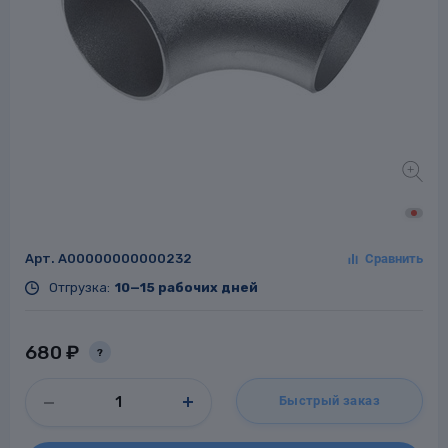
Заглушки для труб
ладки для
труб
Арт.
A00000000000232
Фланцы стальные
Отгрузка:
10—15 рабочих дней
а стальные
680 ₽
?
Быстрый заказ