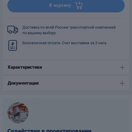
В корзину
Опоры
опроводов
Фильтры для
трубопроводов
Доставка по всей России транспортной компанией
по вашему выбору
Безналичная оплата. Счет выставим за 3 часа
Характеристики
Хомуты для труб
язевики
Документация
Компенсаторы
етизы
Содействие в проектировании