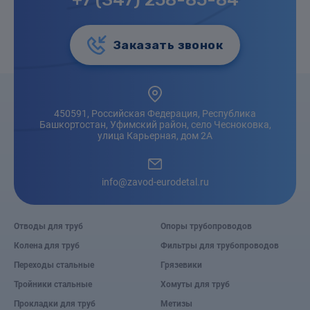
Заказать звонок
450591, Российская Федерация, Республика
Башкортостан, Уфимский район, село Чесноковка,
улица Карьерная, дом 2А
info@zavod-eurodetal.ru
Отводы для труб
Опоры трубопроводов
Колена для труб
Фильтры для трубопроводов
Переходы стальные
Грязевики
Тройники стальные
Хомуты для труб
Прокладки для труб
Метизы