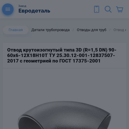
Главная
Детали трубопровода
Отводы для труб
Отвод кр
/
/
Отвод крутоизогнутый типа 3D (R=1,5 DN) 90-
60х6-12Х18Н10Т ТУ 25.30.12-001-12837507-
ы для труб
2017 с геометрией по ГОСТ 17375-2001
Колена для труб
Тройники стальные
ереходы
тальные