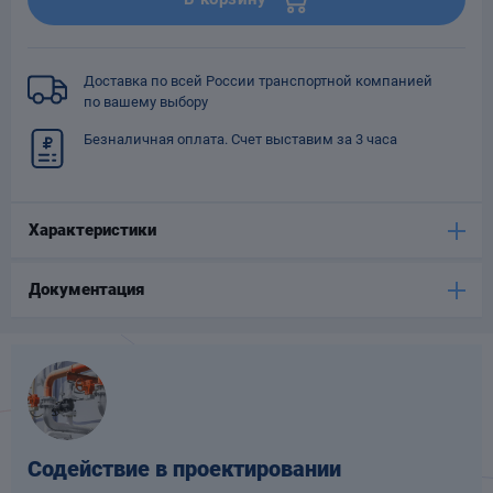
Опоры
опроводов
Фильтры для
Доставка по всей России транспортной компанией
трубопроводов
по вашему выбору
Безналичная оплата. Счет выставим за 3 часа
Характеристики
Хомуты для труб
Документация
язевики
Содействие в проектировании
Компенсаторы
етизы