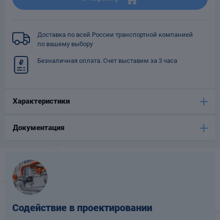
Опоры
опроводов
Фильтры для
Доставка по всей России транспортной компанией
трубопроводов
по вашему выбору
Безналичная оплата. Счет выставим за 3 часа
Характеристики
Хомуты для труб
Документация
язевики
Содействие в проектировании
Компенсаторы
етизы