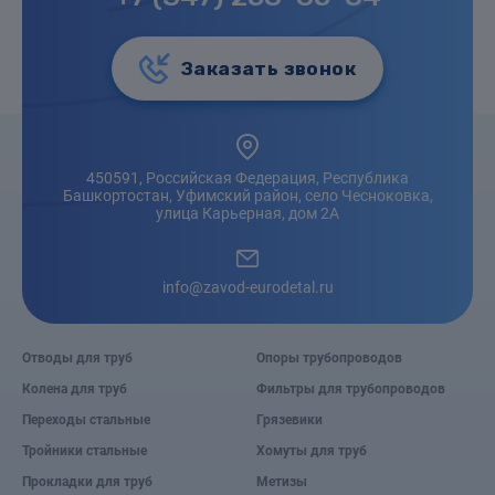
Заказать звонок
450591, Российская Федерация, Республика
Башкортостан, Уфимский район, село Чесноковка,
улица Карьерная, дом 2А
info@zavod-eurodetal.ru
Отводы для труб
Опоры трубопроводов
Колена для труб
Фильтры для трубопроводов
Переходы стальные
Грязевики
Тройники стальные
Хомуты для труб
Прокладки для труб
Метизы