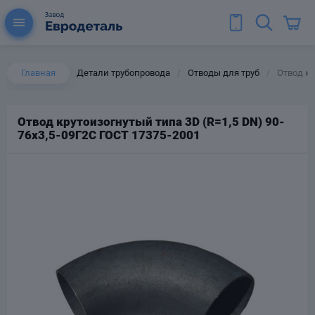
Главная
Детали трубопровода
Отводы для труб
Отвод кр
/
/
Отвод крутоизогнутый типа 3D (R=1,5 DN) 90-
76х3,5-09Г2С ГОСТ 17375-2001
ы для труб
Колена для труб
Тройники стальные
ереходы
тальные