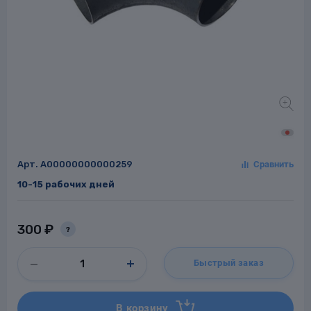
Заглушки для труб
ладки для
труб
Арт.
A00000000000259
10-15 рабочих дней
Фланцы стальные
а стальные
300 ₽
?
Быстрый заказ
В корзину