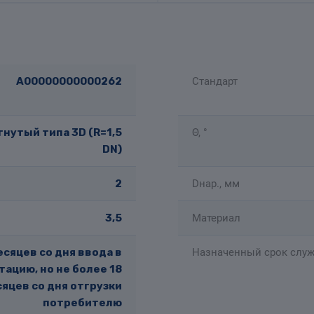
A00000000000262
Стандарт
нутый типа 3D (R=1,5
Θ, °
DN)
2
Dнар., мм
3,5
Материал
есяцев со дня ввода в
Назначенный срок служ
тацию, но не более 18
яцев со дня отгрузки
потребителю