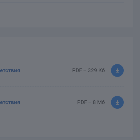
етствия
PDF – 329 Кб
етствия
PDF – 8 Мб