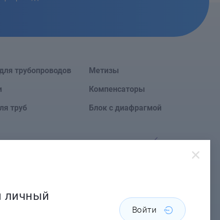
для трубопроводов
Метизы
и
Компенсаторы
ля труб
Блок с диафрагмой
Сайт создан в
й личный
Войти