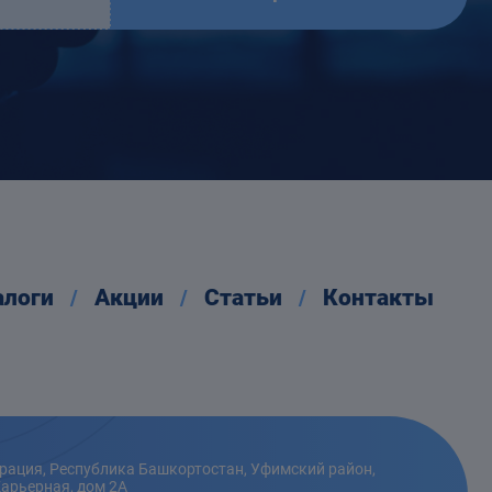
алоги
Акции
Статьи
Контакты
рация, Республика Башкортостан, Уфимский район,
Карьерная, дом 2А