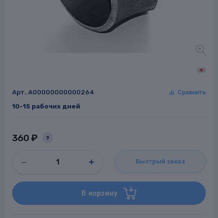
Заглушки для труб
ладки для
труб
Арт.
A00000000000264
10-15 рабочих дней
Фланцы стальные
360 ₽
?
а стальные
Быстрый заказ
В корзину