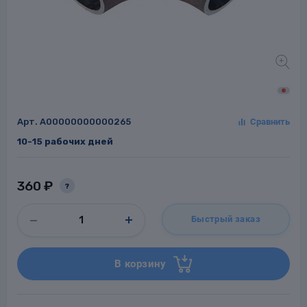
Заглушки для труб
ладки для
труб
Арт.
A00000000000265
10-15 рабочих дней
360 ₽
?
Фланцы стальные
Быстрый заказ
а стальные
В корзину