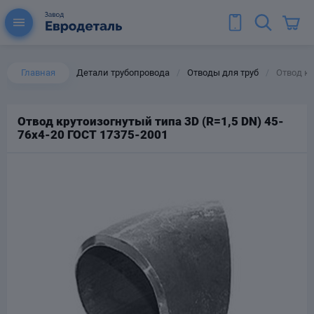
Главная
Детали трубопровода
Отводы для труб
Отвод кр
/
/
Отвод крутоизогнутый типа 3D (R=1,5 DN) 45-
76х4-20 ГОСТ 17375-2001
ы для труб
Колена для труб
Тройники стальные
ереходы
тальные