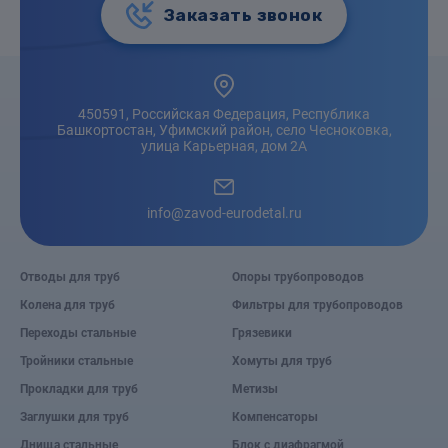
Заказать звонок
450591, Российская Федерация, Республика
Башкортостан, Уфимский район, село Чесноковка,
улица Карьерная, дом 2А
info@zavod-eurodetal.ru
Отводы для труб
Опоры трубопроводов
Колена для труб
Фильтры для трубопроводов
Переходы стальные
Грязевики
Тройники стальные
Хомуты для труб
Прокладки для труб
Метизы
Заглушки для труб
Компенсаторы
Днища стальные
Блок с диафрагмой