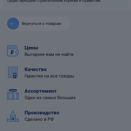
существующим строительным нормам и правилам.
Вернуться к товарам
 диафрагмой
Цены
Выгоднее вам не найти
Качество
Гарантия на все товары
Ассортимент
Один из самых больших
Производство
Сделано в РФ