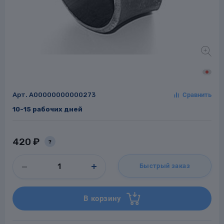
Заглушки для труб
ладки для
труб
Арт.
A00000000000273
10-15 рабочих дней
Фланцы стальные
420 ₽
?
а стальные
Быстрый заказ
В корзину