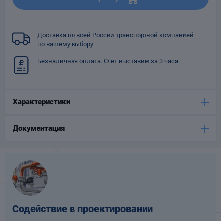
Опоры
опроводов
Фильтры для
Доставка по всей России транспортной компанией
трубопроводов
по вашему выбору
Безналичная оплата. Счет выставим за 3 часа
Характеристики
Хомуты для труб
Документация
язевики
Содействие в проектировании
Компенсаторы
етизы