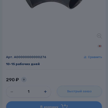
Заглушки для труб
ладки для
труб
Арт.
A00000000000276
10-15 рабочих дней
Фланцы стальные
а стальные
290 ₽
?
Быстрый заказ
В корзину