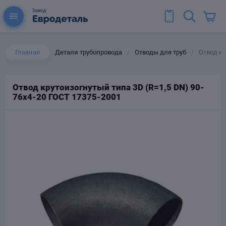
Главная
Детали трубопровода
Отводы для труб
Отвод кр
/
/
Отвод крутоизогнутый типа 3D (R=1,5 DN) 90-
76х4-20 ГОСТ 17375-2001
ы для труб
Колена для труб
Тройники стальные
ереходы
тальные