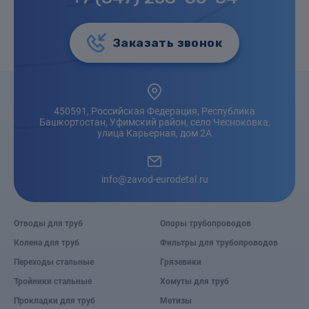
Заказать звонок
450591, Российская Федерация, Республика
Башкортостан, Уфимский район, село Чесноковка,
улица Карьерная, дом 2А
info@zavod-eurodetal.ru
Отводы для труб
Опоры трубопроводов
Колена для труб
Фильтры для трубопроводов
Переходы стальные
Грязевики
Тройники стальные
Хомуты для труб
Прокладки для труб
Метизы