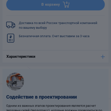
В корзину
Опоры
опроводов
Фильтры для
трубопроводов
Доставка по всей России транспортной компанией
по вашему выбору
Безналичная оплата. Счет выставим за 3 часа
Характеристики
Хомуты для труб
язевики
Содействие в проектировании
Одним из важных этапов проектирования является расчет
Компенсаторы
етизы
тепловых сетей (теплотрасс), которые должны проводиться по