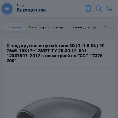
Главная
Детали трубопровода
Отводы для труб
Отвод кр
/
/
Отвод крутоизогнутый типа 3D (R=1,5 DN) 90-
76х5-10Х17Н13М2Т ТУ 25.30.12-001-
ы для труб
12837507-2017 с геометрией по ГОСТ 17375-
Колена для труб
2001
Тройники стальные
ереходы
тальные