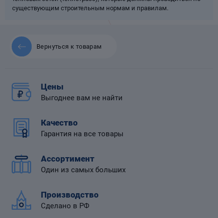
существующим строительным нормам и правилам.
Вернуться к товарам
 диафрагмой
Цены
Выгоднее вам не найти
Качество
Гарантия на все товары
Ассортимент
Один из самых больших
Производство
Сделано в РФ