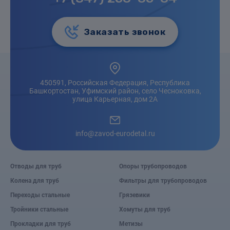
Заказать звонок
450591, Российская Федерация, Республика
Башкортостан, Уфимский район, село Чесноковка,
улица Карьерная, дом 2А
info@zavod-eurodetal.ru
Отводы для труб
Опоры трубопроводов
Колена для труб
Фильтры для трубопроводов
Переходы стальные
Грязевики
Тройники стальные
Хомуты для труб
Прокладки для труб
Метизы