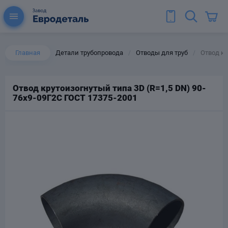
Главная
Детали трубопровода
Отводы для труб
Отвод кр
/
/
Отвод крутоизогнутый типа 3D (R=1,5 DN) 90-
76х9-09Г2С ГОСТ 17375-2001
ы для труб
Колена для труб
Тройники стальные
ереходы
тальные