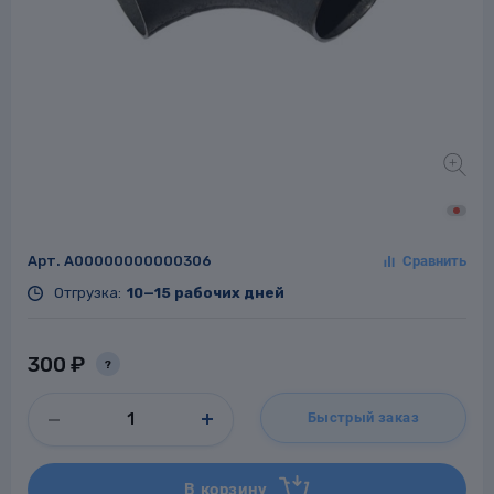
Заглушки для труб
ладки для
труб
Арт.
A00000000000306
Отгрузка:
10—15 рабочих дней
Фланцы стальные
а стальные
300 ₽
?
Быстрый заказ
В корзину