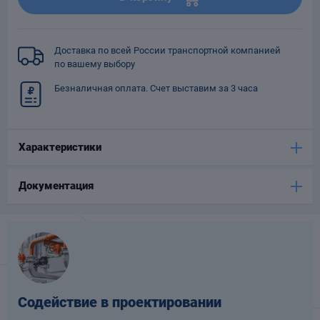
Опоры
опроводов
Фильтры для
Доставка по всей России транспортной компанией
трубопроводов
по вашему выбору
Безналичная оплата. Счет выставим за 3 часа
Характеристики
Хомуты для труб
Документация
язевики
Содействие в проектировании
Компенсаторы
етизы