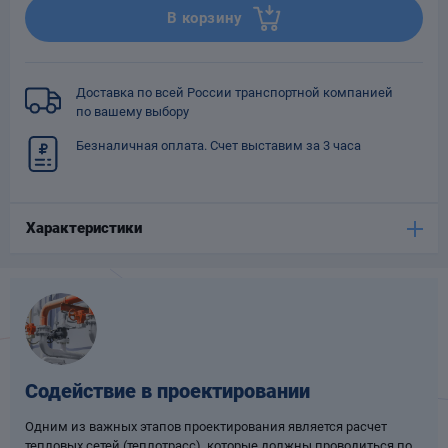
В корзину
Опоры
опроводов
Фильтры для
трубопроводов
Доставка по всей России транспортной компанией
по вашему выбору
Безналичная оплата. Счет выставим за 3 часа
Характеристики
Хомуты для труб
язевики
Содействие в проектировании
Одним из важных этапов проектирования является расчет
Компенсаторы
етизы
тепловых сетей (теплотрасс), которые должны проводиться по