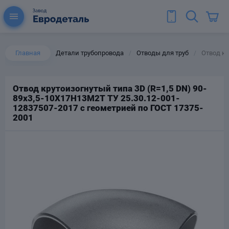
Главная
Детали трубопровода
Отводы для труб
Отвод кр
/
/
Отвод крутоизогнутый типа 3D (R=1,5 DN) 90-
89х3,5-10Х17Н13М2Т ТУ 25.30.12-001-
ы для труб
12837507-2017 с геометрией по ГОСТ 17375-
Колена для труб
2001
Тройники стальные
ереходы
тальные