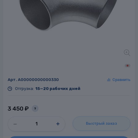
Заглушки для труб
ладки для
труб
Арт.
A00000000000330
Фланцы стальные
Отгрузка:
15—20 рабочих дней
а стальные
3 450 ₽
?
Быстрый заказ