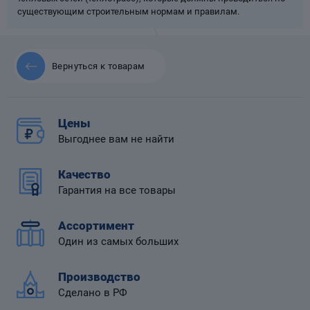
существующим строительным нормам и правилам.
Вернуться к товарам
 диафрагмой
Цены
Выгоднее вам не найти
Качество
Гарантия на все товары
Ассортимент
Один из самых больших
Производство
Сделано в РФ