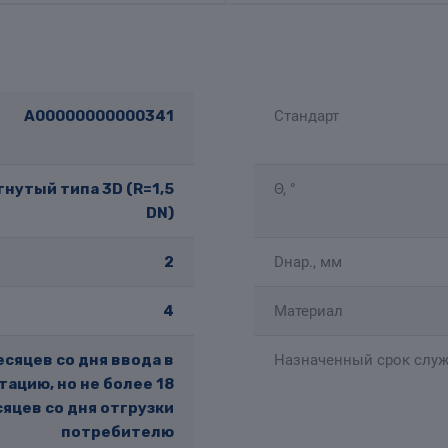
A00000000000341
Стандарт
нутый типа 3D (R=1,5
Θ, °
DN)
2
Dнар., мм
4
Материал
есяцев со дня ввода в
Назначенный срок служ
тацию, но не более 18
яцев со дня отгрузки
потребителю