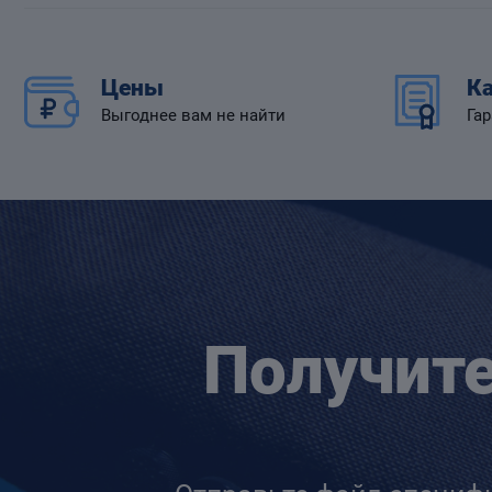
Цены
Ка
Выгоднее вам не найти
Гар
Получит