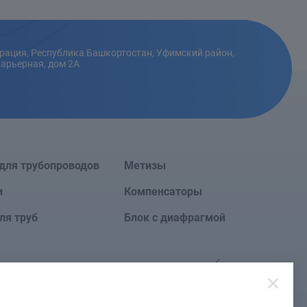
рация, Республика Башкортостан, Уфимский район,
Карьерная, дом 2А
для трубопроводов
Метизы
и
Компенсаторы
ля труб
Блок с диафрагмой
Сайт создан в