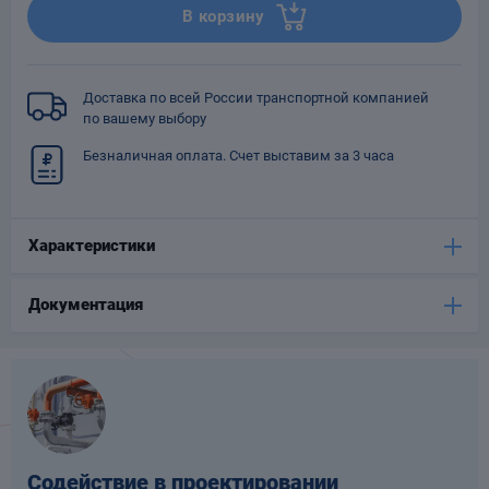
В корзину
Опоры
опроводов
Фильтры для
трубопроводов
Доставка по всей России транспортной компанией
по вашему выбору
Безналичная оплата. Счет выставим за 3 часа
Характеристики
Хомуты для труб
язевики
Документация
Компенсаторы
етизы
Содействие в проектировании