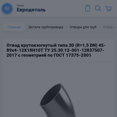
Главная
Детали трубопровода
Отводы для труб
Отвод кр
/
/
Отвод крутоизогнутый типа 3D (R=1,5 DN) 45-
89х4-12Х18Н10Т ТУ 25.30.12-001-12837507-
ы для труб
2017 с геометрией по ГОСТ 17375-2001
Колена для труб
Тройники стальные
ереходы
тальные