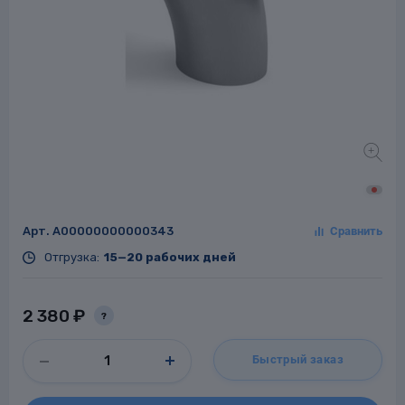
Заглушки для труб
ладки для
труб
Арт.
A00000000000343
Фланцы стальные
Отгрузка:
15—20 рабочих дней
а стальные
2 380 ₽
?
Быстрый заказ