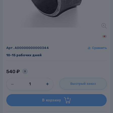
Заглушки для труб
ладки для
труб
Арт.
A00000000000344
10-15 рабочих дней
Фланцы стальные
540 ₽
?
а стальные
Быстрый заказ
В корзину