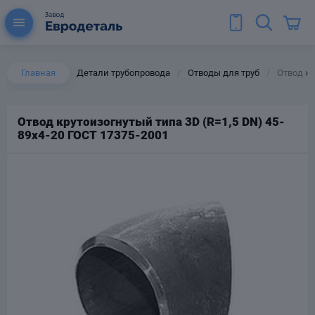
Главная
Детали трубопровода
Отводы для труб
Отвод кр
/
/
Отвод крутоизогнутый типа 3D (R=1,5 DN) 45-
89х4-20 ГОСТ 17375-2001
ы для труб
Колена для труб
Тройники стальные
ереходы
тальные