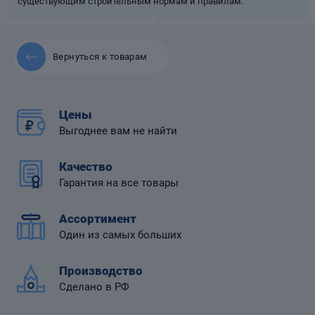
существующим строительным нормам и правилам.
Вернуться к товарам
 диафрагмой
Цены
Выгоднее вам не найти
Качество
Гарантия на все товары
Ассортимент
Один из самых больших
Производство
Сделано в РФ