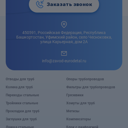
Заказать звонок
450591, Российская Федерация, Республика
Башкортостан, Уфимский район, село Чесноковка,
улица Карьерная, дом 2А
info@zavod-eurodetal.ru
Отводы для труб
Опоры трубопроводов
Колена для труб
Фильтры для трубопроводов
Переходы стальные
Грязевики
Тройники стальные
Хомуты для труб
Прокладки для труб
Метизы
Заглушки для труб
Компенсаторы
Днища стальные
Блок с диафрагмой