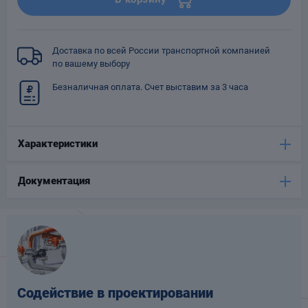
Опоры
опроводов
Фильтры для
Доставка по всей России транспортной компанией
трубопроводов
по вашему выбору
Безналичная оплата. Счет выставим за 3 часа
Характеристики
Хомуты для труб
Документация
язевики
Содействие в проектировании
Компенсаторы
етизы