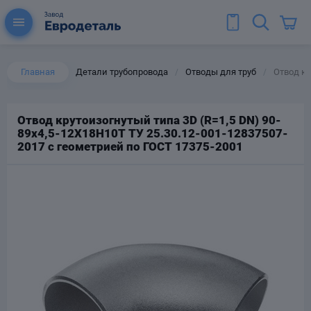
Главная
Детали трубопровода
Отводы для труб
Отвод кр
/
/
Отвод крутоизогнутый типа 3D (R=1,5 DN) 90-
89х4,5-12Х18Н10Т ТУ 25.30.12-001-12837507-
ы для труб
2017 с геометрией по ГОСТ 17375-2001
Колена для труб
Тройники стальные
ереходы
тальные