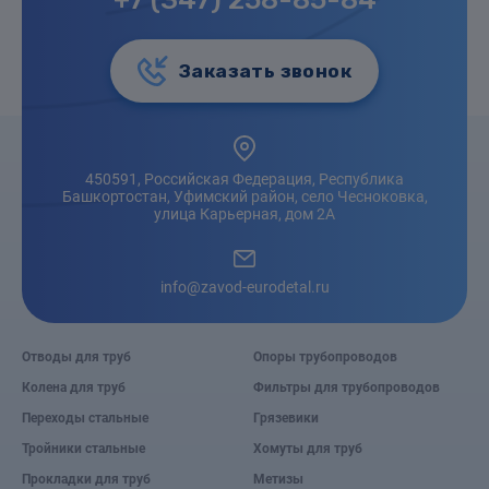
Заказать звонок
450591, Российская Федерация, Республика
Башкортостан, Уфимский район, село Чесноковка,
улица Карьерная, дом 2А
info@zavod-eurodetal.ru
Отводы для труб
Опоры трубопроводов
Колена для труб
Фильтры для трубопроводов
Переходы стальные
Грязевики
Тройники стальные
Хомуты для труб
Прокладки для труб
Метизы