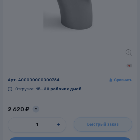
Заглушки для труб
ладки для
труб
Арт.
A00000000000354
Фланцы стальные
Отгрузка:
15—20 рабочих дней
а стальные
2 620 ₽
?
Быстрый заказ