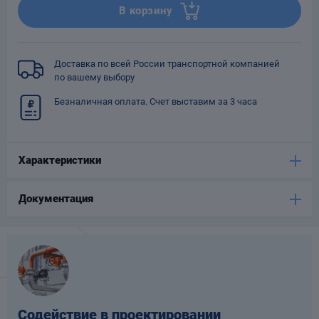
В корзину
Опоры
опроводов
Фильтры для
трубопроводов
Доставка по всей России транспортной компанией
по вашему выбору
Безналичная оплата. Счет выставим за 3 часа
Характеристики
Хомуты для труб
язевики
Документация
Компенсаторы
етизы
Содействие в проектировании