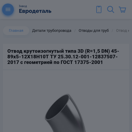
Главная
Детали трубопровода
Отводы для труб
Отвод кр
/
/
Отвод крутоизогнутый типа 3D (R=1,5 DN) 45-
89х5-12Х18Н10Т ТУ 25.30.12-001-12837507-
ы для труб
2017 с геометрией по ГОСТ 17375-2001
Колена для труб
Тройники стальные
ереходы
тальные