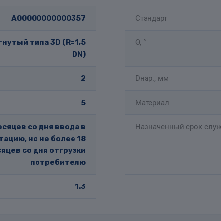
A00000000000357
Стандарт
нутый типа 3D (R=1,5
Θ, °
DN)
2
Dнар., мм
5
Материал
есяцев со дня ввода в
Назначенный срок служ
тацию, но не более 18
яцев со дня отгрузки
потребителю
1.3