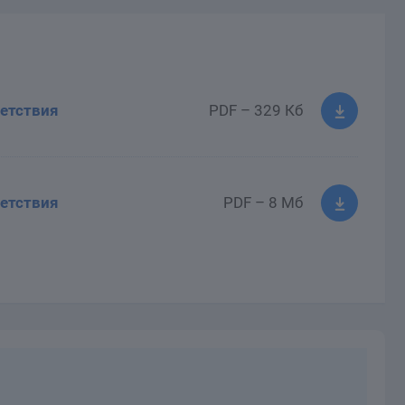
етствия
PDF – 329 Кб
етствия
PDF – 8 Мб