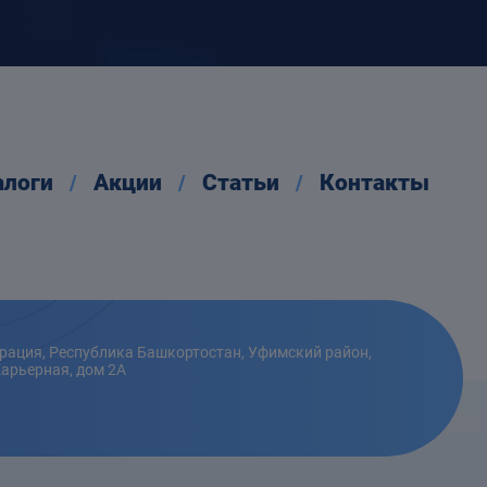
алоги
Акции
Статьи
Контакты
рация, Республика Башкортостан, Уфимский район,
Карьерная, дом 2А