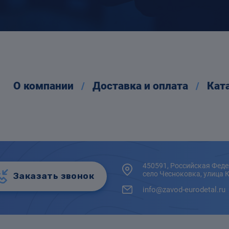
О компании
Доставка и оплата
Кат
450591, Российская Феде
село Чесноковка, улица 
Заказать звонок
info@zavod-eurodetal.ru