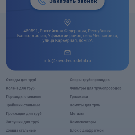
Заказать звонок
450591, Российская Федерация, Республика
Башкортостан, Уфимский район, село Чесноковка,
улица Карьерная, дом 2А
info@zavod-eurodetal.ru
Отводы для труб
Опоры трубопроводов
Колена для труб
Фильтры для трубопроводов
Переходы стальные
Грязевики
Тройники стальные
Хомуты для труб
Прокладки для труб
Метизы
Заглушки для труб
Компенсаторы
Днища стальные
Блок с диафрагмой