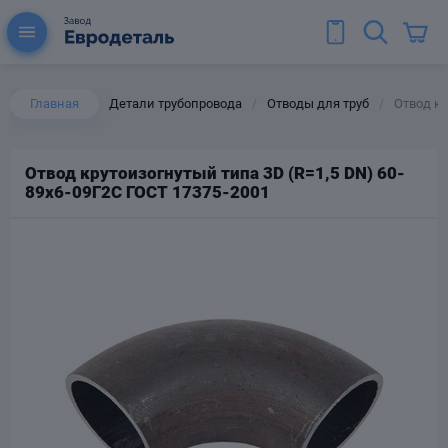
Главная
Детали трубопровода
Отводы для труб
Отвод кр
/
/
Отвод крутоизогнутый типа 3D (R=1,5 DN) 60-
89х6-09Г2С ГОСТ 17375-2001
ы для труб
Колена для труб
Тройники стальные
ереходы
тальные