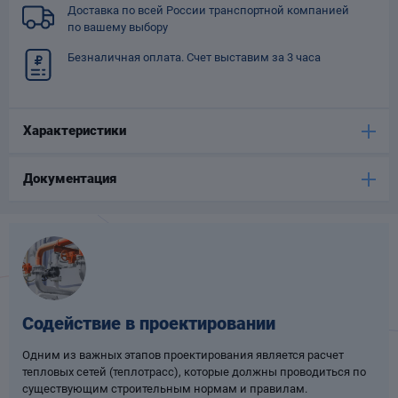
Доставка по всей России транспортной компанией
Опоры
по вашему выбору
опроводов
Фильтры для
Безналичная оплата. Счет выставим за 3 часа
трубопроводов
Характеристики
Документация
Хомуты для труб
язевики
Содействие в проектировании
Одним из важных этапов проектирования является расчет
тепловых сетей (теплотрасс), которые должны проводиться по
Компенсаторы
етизы
существующим строительным нормам и правилам.