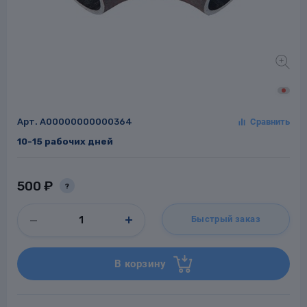
Заглушки для труб
ладки для
труб
Арт.
A00000000000364
10-15 рабочих дней
500 ₽
?
Фланцы стальные
Быстрый заказ
а стальные
В корзину