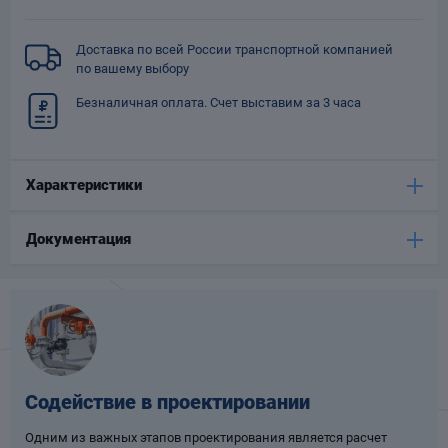
Опоры
опроводов
Доставка по всей России транспортной компанией
Фильтры для
по вашему выбору
трубопроводов
Безналичная оплата. Счет выставим за 3 часа
Характеристики
Документация
Хомуты для труб
язевики
Содействие в проектировании
Компенсаторы
етизы
Одним из важных этапов проектирования является расчет