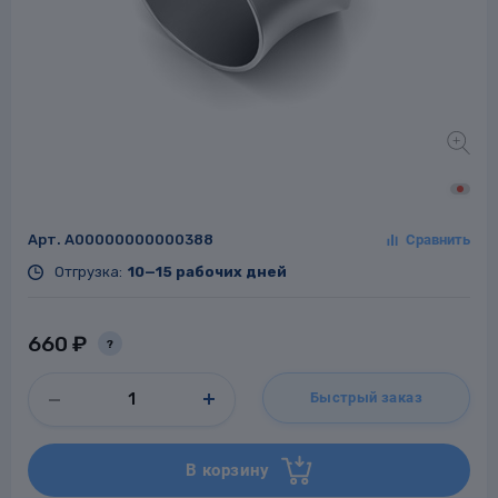
Заглушки для труб
ладки для
труб
Арт.
A00000000000388
Отгрузка:
10—15 рабочих дней
Фланцы стальные
660 ₽
?
а стальные
Быстрый заказ
В корзину