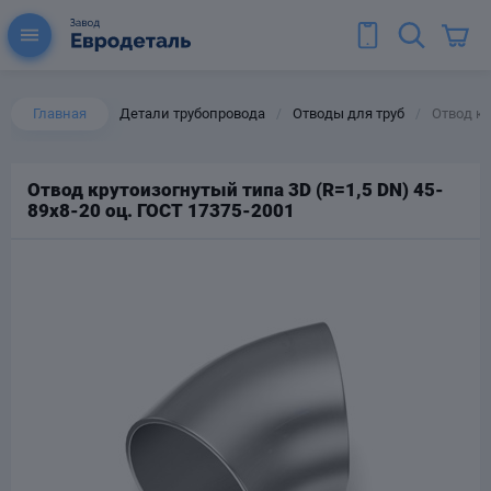
Главная
Детали трубопровода
Отводы для труб
Отвод кр
/
/
Отвод крутоизогнутый типа 3D (R=1,5 DN) 45-
89х8-20 оц. ГОСТ 17375-2001
ы для труб
Колена для труб
Тройники стальные
ереходы
тальные