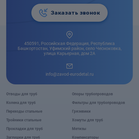
Заказать звонок
450591, Российская Федерация, Республика
Башкортостан, Уфимский район, село Чесноковка,
улица Карьерная, дом 2А
info@zavod-eurodetal.ru
Отводы для труб
Опоры трубопроводов
Колена для труб
Фильтры для трубопроводов
Переходы стальные
Грязевики
Тройники стальные
Хомуты для труб
Прокладки для труб
Метизы
Заглушки для труб
Компенсаторы