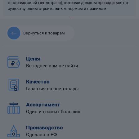
тепловых сетей (теплотрасс), которые должны проводиться по
существующим строительным нормам и правилам.
Вернуться к товарам
 диафрагмой
Цены
Выгоднее вам не найти
Качество
Гарантия на все товары
Ассортимент
Один из самых больших
Производство
Сделано в РФ