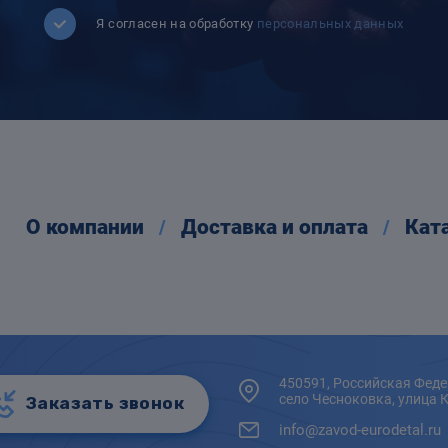
Я согласен на обработку
персональных данных
О компании
Доставка и оплата
Кат
450591, Российская Феде
село Чесноковка, улица 
Заказать звонок
info@zavod-eurodetal.ru