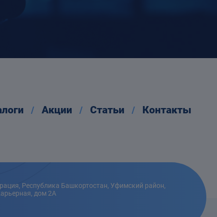
алоги
Акции
Статьи
Контакты
рация, Республика Башкортостан, Уфимский район,
Карьерная, дом 2А