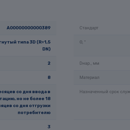
A00000000000389
Стандарт
нутый типа 3D (R=1,5
Θ, °
DN)
2
Dнар., мм
8
Материал
есяцев со дня ввода в
Назначенный срок служ
тацию, но не более 18
яцев со дня отгрузки
потребителю
3