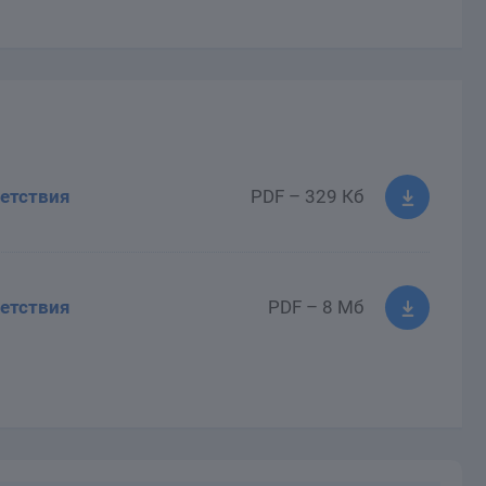
етствия
PDF – 329 Кб
етствия
PDF – 8 Мб