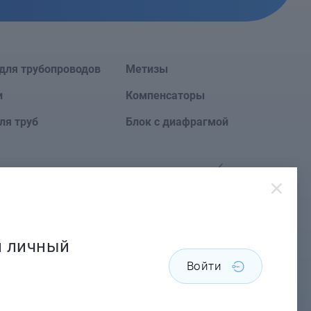
для трубопроводов
Метизы
и
Компенсаторы
ля труб
Блок с диафрагмой
Сайт создан в
й личный
Войти