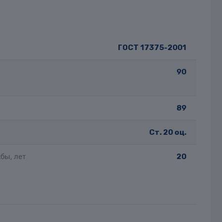
ГОСТ 17375-2001
90
89
Ст. 20 оц.
бы, лет
20